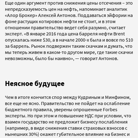
Еще один аргумент против снижения цены отсечения – это
непредсказуемость цен на нефть, напоминает аналитик
«Алор Брокер» Алексей Антонов. Поддаваться эйфории на
фоне растущих котировок нефти не стоит, и в этом
отношении правительство ведет себя разумно, считает
эксперт. «В январе 2016 года цена барреля нефти Brent
опускалась ниже $30, а в начале 2000-х была и вовсе по $10
за баррель. Рынок подвержен таким скачкам и думать, что
мы теперь живем в каком-то другом мире, где такие скачки
невозможны, было бы наивно», — говорит Антонов.
Неясное будущее
Чем в итоге кончится спор между Кудриным и Минфином,
все еще не ясно. Правительство не пойдет на ослабление
бюджетного правила, уверены опрошенные Forbes
эксперты. Но при этом и повышение НДС при условии, что
взамен государство не предложит бизнесу послабления
(например, в виде снижения ставки страховых взносов с
нынешних 30%) окажет губительное влияние на бизнес и