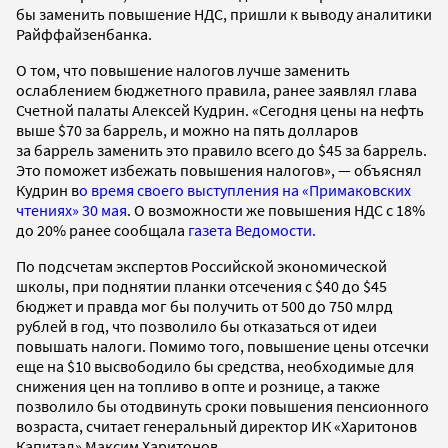
бы заменить повышение НДС, пришли к выводу аналитики
Райффайзенбанка.
О том, что повышение налогов лучше заменить
ослаблением бюджетного правила, ранее заявлял глава
Счетной палаты Алексей Кудрин. «Сегодня цены на нефть
выше $70 за баррель, и можно на пять долларов
за баррель заменить это правило всего до $45 за баррель.
Это поможет избежать повышения налогов», — объяснял
Кудрин в
о время своего выступления на «Примаковских
чтениях» 30 мая
. О возможности же повышения НДС с 18%
до 20% ранее сообщала
газета Ведомости.
По подсчетам экспертов Российской экономической
школы, при поднятии планки отсечения с $40 до $45
бюджет и правда мог бы получить от 500 до 750 млрд
рублей в год, что позволило бы отказаться от идеи
повышать налоги. Помимо того, повышение цены отсечки
еще на $10 высвободило бы средства, необходимые для
снижения цен на топливо в опте и рознице, а также
позволило бы отодвинуть сроки повышения пенсионного
возраста, считает генеральный директор ИК «Харитонов
Капитал» Максим Харитонов.