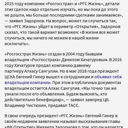
2015 году компании «Росгосстрах» и «РГС Жизнь», детали
этих сделок надо отдельно изучать, но мы пока до этого
не дошли, мы больше последними сделками занимаемся»,
— заявил Задорнов. На вопрос, может ли случиться так,
что «РГС Жизнь» уйдет в периметр «Открытия», Задорнов
сказал, что такой вариант возможен: «В жизни все может
случиться, мы ничего не можем в нашей жизни
исключать».
«Росгосстрах Жизнь» создан в 2004 году бывшим
владельцем «Росгосстраха» Данилом Хачатуровым. В 2016
году Хачатуров продал компанию давнему
партнеру Алхасу Сангулии. Но в мае 2018 года президент
ЦСКА Евгений Гинер вышел к сотрудникам и
объявил себя
владельцем компании
. При этом в публичных документах
владельцем остается Алхас Сангулия. «Мы точно так же
узнали после его объявления. Будем выяснять, кто
действительно бенефициар», — заявил зампред ЦБ
Владимир Чистюхин, предавал ТАСС.
В свою очередь президент «РГС Жизнь» Евгений Гинер в
своём недавнем заявлении называл высказывания главы
«ФК Открытие» Михаила Задорнова о том, что он надеется