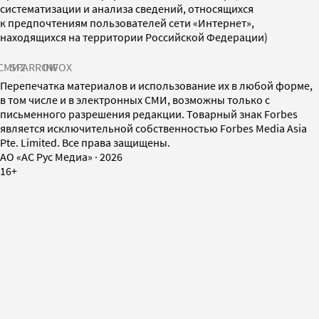
систематизации и анализа сведений, относящихся
к предпочтениям пользователей сети «Интернет»,
находящихся на территории Российской Федерации)
СМИ2
SPARROW
INFOX
Перепечатка материалов и использование их в любой форме,
в том числе и в электронных СМИ, возможны только с
письменного разрешения редакции. Товарный знак Forbes
является исключительной собственностью Forbes Media Asia
Pte. Limited. Все права защищены.
AO «АС Рус Медиа»
·
2026
16+