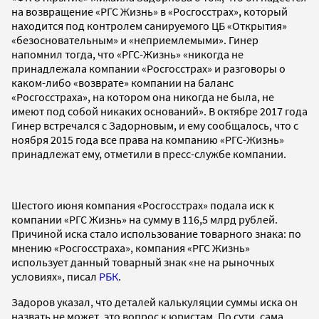
на возвращение «РГС Жизнь» в «Росгосстрах», который
находится под контролем санируемого ЦБ «Открытия»
«безосновательным» и «неприемлемыми». Гинер
напомнил тогда, что «РГС-Жизнь» «никогда не
принадлежала компании «Росгосстрах» и разговоры о
каком-либо «возврате» компании на баланс
«Росгосстраха», на котором она никогда не была, не
имеют под собой никаких оснований». В октябре 2017 года
Гинер встречался с Задорновым, и ему сообщалось, что с
ноября 2015 года все права на компанию «РГС-Жизнь»
принадлежат ему, отметили в пресс-службе компании.
Шестого июня компания «Росгосстрах» подала иск к
компании «РГС Жизнь» на сумму в 116,5 млрд рублей.
Причиной иска стало использование товарного знака: по
мнению «Росгосстраха», компания «РГС Жизнь»
использует данный товарный знак «не на рыночных
условиях», писал
РБК
.
Задоров указал, что деталей калькуляции суммы иска он
назвать не может, это вопрос к юристам. По сути, сама