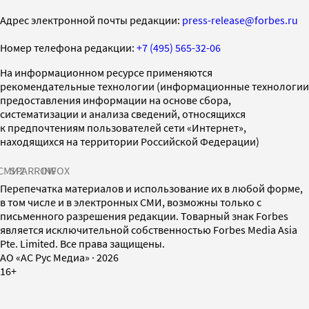
Адрес электронной почты редакции:
press-release@forbes.ru
Номер телефона редакции:
+7 (495) 565-32-06
На информационном ресурсе применяются
рекомендательные технологии (информационные технологии
предоставления информации на основе сбора,
систематизации и анализа сведений, относящихся
к предпочтениям пользователей сети «Интернет»,
находящихся на территории Российской Федерации)
СМИ2
SPARROW
INFOX
Перепечатка материалов и использование их в любой форме,
в том числе и в электронных СМИ, возможны только с
письменного разрешения редакции. Товарный знак Forbes
является исключительной собственностью Forbes Media Asia
Pte. Limited. Все права защищены.
AO «АС Рус Медиа»
·
2026
16+