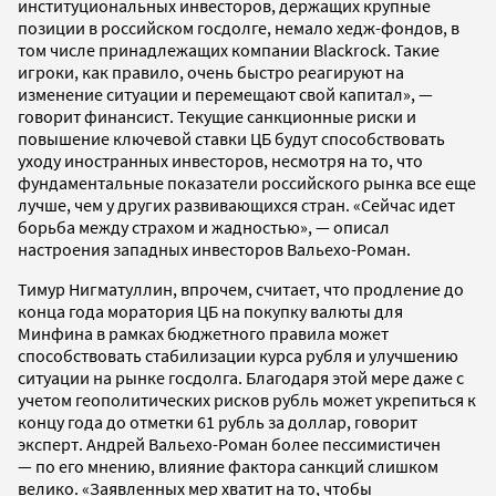
институциональных инвесторов, держащих крупные
позиции в российском госдолге, немало хедж-фондов, в
том числе принадлежащих компании Blackrock. Такие
игроки, как правило, очень быстро реагируют на
изменение ситуации и перемещают свой капитал», —
говорит финансист. Текущие санкционные риски и
повышение ключевой ставки ЦБ будут способствовать
уходу иностранных инвесторов, несмотря на то, что
фундаментальные показатели российского рынка все еще
лучше, чем у других развивающихся стран. «Сейчас идет
борьба между страхом и жадностью», — описал
настроения западных инвесторов Вальехо-Роман.
Тимур Нигматуллин, впрочем, считает, что продление до
конца года моратория ЦБ на покупку валюты для
Минфина в рамках бюджетного правила может
способствовать стабилизации курса рубля и улучшению
ситуации на рынке госдолга. Благодаря этой мере даже с
учетом геополитических рисков рубль может укрепиться к
концу года до отметки 61 рубль за доллар, говорит
эксперт. Андрей Вальехо-Роман более пессимистичен
— по его мнению, влияние фактора санкций слишком
велико. «Заявленных мер хватит на то, чтобы