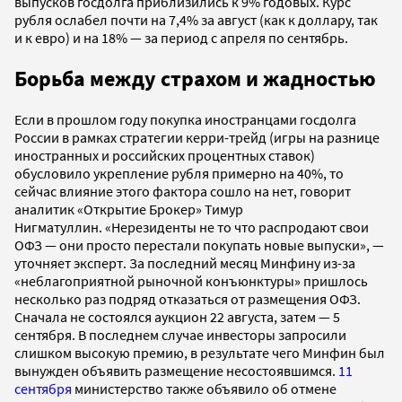
выпусков госдолга приблизились к 9% годовых. Курс
рубля ослабел почти на 7,4% за август (как к доллару, так
и к евро) и на 18% — за период с апреля по сентябрь.
Борьба между страхом и жадностью
Если в прошлом году покупка иностранцами госдолга
России в рамках стратегии керри-трейд (игры на разнице
иностранных и российских процентных ставок)
обусловило укрепление рубля примерно на 40%, то
сейчас влияние этого фактора сошло на нет, говорит
аналитик «Открытие Брокер» Тимур
Нигматуллин. «Нерезиденты не то что распродают свои
ОФЗ — они просто перестали покупать новые выпуски», —
уточняет эксперт. За последний месяц Минфину из-за
«неблагоприятной рыночной конъюнктуры» пришлось
несколько раз подряд отказаться от размещения ОФЗ.
Сначала не состоялся аукцион 22 августа, затем — 5
сентября. В последнем случае инвесторы запросили
слишком высокую премию, в результате чего Минфин был
вынужден объявить размещение несостоявшимся.
11
сентября
министерство также объявило об отмене