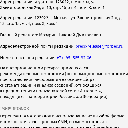
Адрес редакции, издателя: 123022, г. Москва, ул.
Звенигородская 2-я, д. 13, стр. 15, эт. 4, пом. X, ком. 1
Адрес редакции: 123022, г. Москва, ул. Звенигородская 2-я, д.
13, стр. 15, эт. 4, пом. X, ком. 1
Главный редактор: Мазурин Николай Дмитриевич
Адрес электронной почты редакции:
press-release@forbes.ru
Номер телефона редакции:
+7 (495) 565-32-06
На информационном ресурсе применяются
рекомендательные технологии (информационные технологии
предоставления информации на основе сбора,
систематизации и анализа сведений, относящихся
к предпочтениям пользователей сети «Интернет»,
находящихся на территории Российской Федерации)
СМИ2
SPARROW
INFOX
Перепечатка материалов и использование их в любой форме,
в том числе и в электронных СМИ, возможны только с
письменного разрешения редакции. Товарный знак Forbes