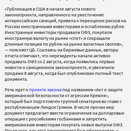
«Публикация в США в начале августа нового
законопроекта, направленного на ужесточение
антироссийских санкций, привела к переоценке рисков на
Россию иностранными инвесторами и ослаблению рубля.
Иностранные инвесторы продавали ОФЗ, покупали
иностранную валюту на рынке «спот» и сокращали
длинные позиции по рублю на рынке валютных свопов»,
— поясняет ЦБ. Ссылаясь на биржевые данные, авторы
отчета отмечают, что нерезиденты начали активно
продавать ОФЗ со 2 августа, когда появились первые
новости о санкционном законопроекте, и увеличили
продажи 8 августа, когда был опубликован полный текст
документа.
Речь идет о
проекте закона
под названием «Акт о защите
американской безопасности от агрессии Кремля»,
который был подготовлен группой сенаторов во главе с
республиканцем Линдси Грэмом. В числе прочих мер
документ предлагает ввести ограничения на долларовые
операции с российскими госбанками и запретить
американским инвесторам покупать новые выпуски ОФЗ.
После того, как этот законопроект был обнародован, с