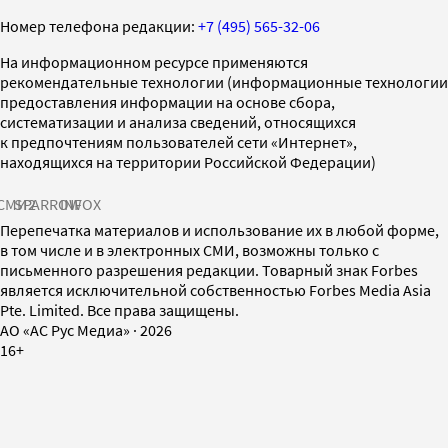
Номер телефона редакции:
+7 (495) 565-32-06
На информационном ресурсе применяются
рекомендательные технологии (информационные технологии
предоставления информации на основе сбора,
систематизации и анализа сведений, относящихся
к предпочтениям пользователей сети «Интернет»,
находящихся на территории Российской Федерации)
СМИ2
SPARROW
INFOX
Перепечатка материалов и использование их в любой форме,
в том числе и в электронных СМИ, возможны только с
письменного разрешения редакции. Товарный знак Forbes
является исключительной собственностью Forbes Media Asia
Pte. Limited. Все права защищены.
AO «АС Рус Медиа»
·
2026
16+