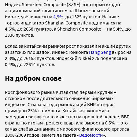
Индекс Shenzhen Composite (SZSE), в который входят
акции компаний с листингом на Шэньчжэньской
бирже, увеличился на
4,9%
, до 1325 пунктов. На пике
торгов индикатор Shanghai Composite поднимался на
4,6%, до 2668 пунктов, а Shenzhen Composite — на 5,4%, до
1336 пунктов.
Вслед за китайским рынком рост показали и акции других
азиатских площадок. Индекс Гонконга
Hang Seng
вырос на
2,3%, до 26153 пунктов. Японский Nikkei 225 поднялся на
0,4%, до 22614 пунктов.
На добром слове
Рост фондового рынка Китая стал первым крупным
отскоком после длительного снижения биржевых
индексов. С начала года рынок акций КНР потерял
примерно 25% стоимости. Китайская экономика
замедляется: как стало известно на прошлой неделе, ВВП
страны по итогам третьего квартала вырос на 6,5% — это
самая слабая динамика с мирового финансового кризиса
2008-2009 годов, заметила газета «
Ведомости
».