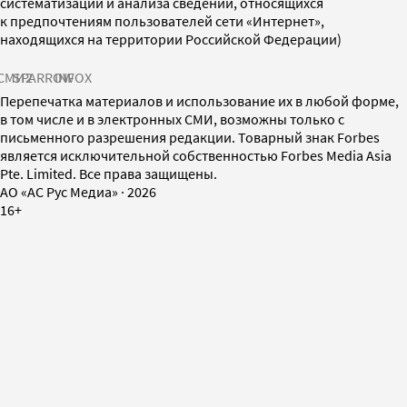
систематизации и анализа сведений, относящихся
к предпочтениям пользователей сети «Интернет»,
находящихся на территории Российской Федерации)
СМИ2
SPARROW
INFOX
Перепечатка материалов и использование их в любой форме,
в том числе и в электронных СМИ, возможны только с
письменного разрешения редакции. Товарный знак Forbes
является исключительной собственностью Forbes Media Asia
Pte. Limited. Все права защищены.
AO «АС Рус Медиа»
·
2026
16+