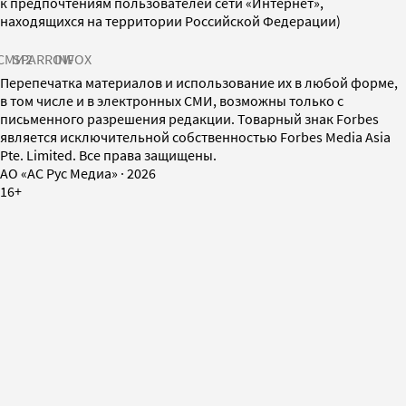
к предпочтениям пользователей сети «Интернет»,
находящихся на территории Российской Федерации)
СМИ2
SPARROW
INFOX
Перепечатка материалов и использование их в любой форме,
в том числе и в электронных СМИ, возможны только с
письменного разрешения редакции. Товарный знак Forbes
является исключительной собственностью Forbes Media Asia
Pte. Limited. Все права защищены.
AO «АС Рус Медиа»
·
2026
16+