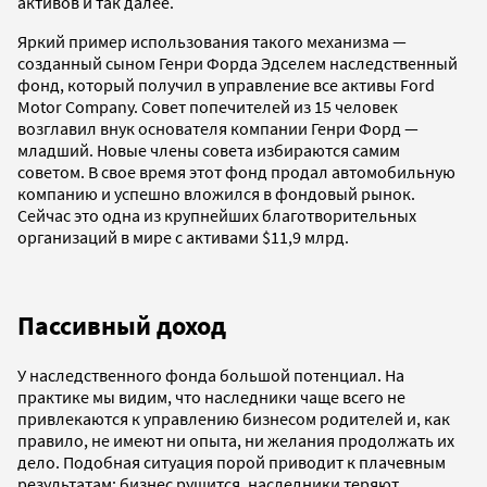
активов и так далее.
Яркий пример использования такого механизма —
созданный сыном Генри Форда Эдселем наследственный
фонд, который получил в управление все активы Ford
Motor Company. Совет попечителей из 15 человек
возглавил внук основателя компании Генри Форд —
младший. Новые члены совета избираются самим
советом. В свое время этот фонд продал автомобильную
компанию и успешно вложился в фондовый рынок.
Сейчас это одна из крупнейших благотворительных
организаций в мире с активами $11,9 млрд.
Пассивный доход
У наследственного фонда большой потенциал. На
практике мы видим, что наследники чаще всего не
привлекаются к управлению бизнесом родителей и, как
правило, не имеют ни опыта, ни желания продолжать их
дело. Подобная ситуация порой приводит к плачевным
результатам: бизнес рушится, наследники теряют