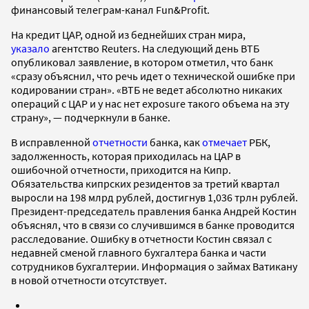
финансовый телеграм-канал Fun&Profit.
На кредит ЦАР, одной из беднейших стран мира,
указало
агентство Reuters. На следующий день ВТБ
опубликовал заявление, в котором отметил, что банк
«сразу объяснил, что речь идет о технической ошибке при
кодировании стран». «ВТБ не ведет абсолютно никаких
операций с ЦАР и у нас нет exposure такого объема на эту
страну», — подчеркнули в банке.
В исправленной
отчетности
банка, как
отмечает
РБК,
задолженность, которая приходилась на ЦАР в
ошибочной отчетности, приходится на Кипр.
Обязательства кипрских резидентов за третий квартал
выросли на 198 млрд рублей, достигнув 1,036 трлн рублей.
Президент-председатель правления банка Андрей Костин
объяснял, что в связи со случившимся в банке проводится
расследование. Ошибку в отчетности Костин связал с
недавней сменой главного бухгалтера банка и части
сотрудников бухгалтерии. Информация о займах Ватикану
в новой отчетности отсутствует.