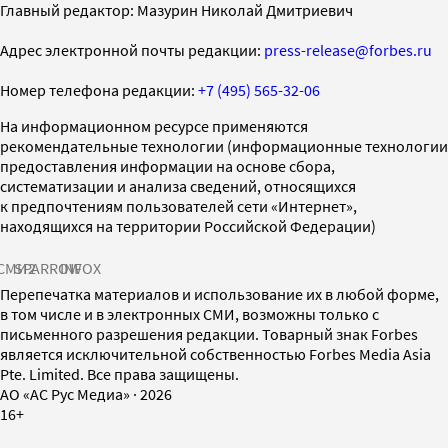
Главный редактор: Мазурин Николай Дмитриевич
Адрес электронной почты редакции:
press-release@forbes.ru
Номер телефона редакции:
+7 (495) 565-32-06
На информационном ресурсе применяются
рекомендательные технологии (информационные технологии
предоставления информации на основе сбора,
систематизации и анализа сведений, относящихся
к предпочтениям пользователей сети «Интернет»,
находящихся на территории Российской Федерации)
СМИ2
SPARROW
INFOX
Перепечатка материалов и использование их в любой форме,
в том числе и в электронных СМИ, возможны только с
письменного разрешения редакции. Товарный знак Forbes
является исключительной собственностью Forbes Media Asia
Pte. Limited. Все права защищены.
AO «АС Рус Медиа»
·
2026
16+