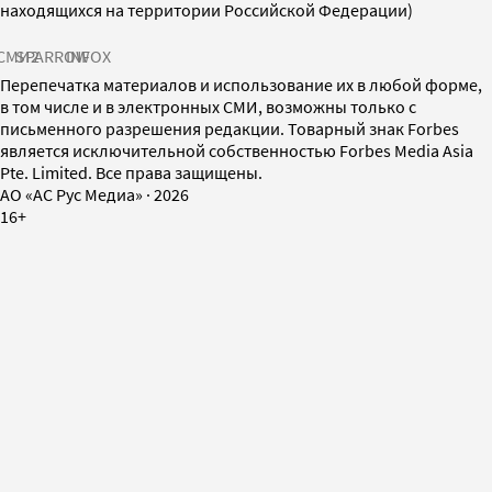
находящихся на территории Российской Федерации)
СМИ2
SPARROW
INFOX
Перепечатка материалов и использование их в любой форме,
в том числе и в электронных СМИ, возможны только с
письменного разрешения редакции. Товарный знак Forbes
является исключительной собственностью Forbes Media Asia
Pte. Limited. Все права защищены.
AO «АС Рус Медиа»
·
2026
16+