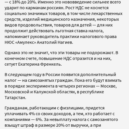
— с 18% до 20%. Именно это нововведение сильнее всего
ударит по карманам россиян. Рост НДС не коснется
социально значимых товаров, в том числе лекарственных
средств, изделий медицинского назначения, некоторых
видов продовольствия, товаров для детей — для них
продолжит действовать льготная ставка налога,
напоминает руководитель практики налогового права
НЮС «Амулекс» Анатолий Нагиев.
Однако это не значит, что эти товары не подорожают. В
конечном счете, повышение НДС отразится и на них,
сетует Екатерина Френкель.
В следующем году в России появится дополнительный
налог — на самозанятых граждан. Пока его будут взимать
в порядке эксперимента в четырех регионах — Москве,
Московской и Калужской областях, в республике
Татарстан.
Гражданам, работающим с физлицами, придется
уплачивать 4% со своих доходов, а тем, кто работает с
компаниями — 6%. За невыплату налога с самозанятого
взыщут штраф в размере 20% от выручки, а при