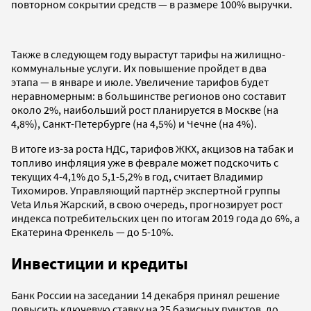
повторном сокрытии средств — в размере 100% выручки.
Также в следующем году вырастут тарифы на жилищно-
коммунальные услуги. Их повышение пройдет в два
этапа — в январе и июле. Увеличение тарифов будет
неравномерным: в большинстве регионов оно составит
около 2%, наибольший рост планируется в Москве (на
4,8%), Санкт-Петербурге (на 4,5%) и Чечне (на 4%).
В итоге из-за роста НДС, тарифов ЖКХ, акцизов на табак и
топливо инфляция уже в феврале может подскочить с
текущих 4-4,1% до 5,1-5,2% в год, считает Владимир
Тихомиров. Управляющий партнёр экспертной группы
Veta Илья Жарский, в свою очередь, прогнозирует рост
индекса потребительских цен по итогам 2019 года до 6%, а
Екатерина Френкель — до 5-10%.
Инвестиции и кредиты
Банк России на заседании 14 декабря принял решение
повысить ключевую ставку на 25 базисных пунктов, до