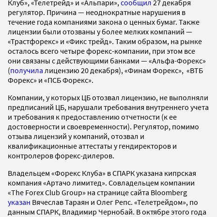
Клуб», «Телетрейд» и «Альпари»,
сообщил
27 декабря
регулятор. Причина — неоднократные нарушения в
течение года компаниями закона о ценных бумаг. Также
лицензии были отозваны у более мелких компаний —
«Трастфорекс» и «Фикс трейд». Таким образом, на рынке
осталось всего четыре форекс-компании, при этом все
они связаны с действующими банками — «Альфа-Форекс»
(
получила
лицензию 20 декабря), «Финам Форекс», «ВТБ
Форекс» и «ПСБ Форекс».
Компании, у которых ЦБ отозвал лицензию, не выполняли
предписаний ЦБ, нарушали требования внутреннего учета
и требования к предоставлению отчетности (к ее
достоверности и своевременности). Регулятор, помимо
отзыва лицензий у компаний, отозвал и
квалификационные аттестаты у гендиректоров и
контролеров форекс-дилеров.
Владельцем «Форекс Клуба» в СПАРК указана кипрская
компания «Артачо лимитед». Совладельцем компании
«The Forex Club Group» на странице сайта Bloomberg
указан
Вячеслав Тараян и Олег Репс. «Телетрейдом», по
данным СПАРК, Владимир Чернобай. В октябре этого года