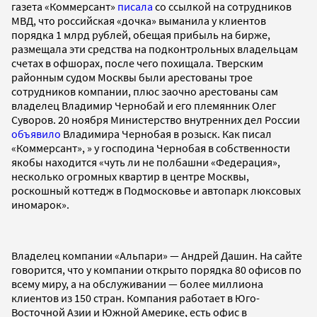
газета «Коммерсант»
писала
со ссылкой на сотрудников
МВД, что российская «дочка» выманила у клиентов
порядка 1 млрд рублей, обещая прибыль на бирже,
размещала эти средства на подконтрольных владельцам
счетах в офшорах, после чего похищала. Тверским
районным судом Москвы были арестованы трое
сотрудников компании, плюс заочно арестованы сам
владелец Владимир Чернобай и его племянник Олег
Суворов. 20 ноября Министерство внутренних дел России
объявило
Владимира Чернобая в розыск. Как писал
«Коммерсант», » у господина Чернобая в собственности
якобы находится «чуть ли не полбашни «Федерация»,
несколько огромных квартир в центре Москвы,
роскошный коттедж в Подмосковье и автопарк люксовых
иномарок».
Владелец компании «Альпари» — Андрей Дашин. На сайте
говорится, что у компании открыто порядка 80 офисов по
всему миру, а на обслуживании — более миллиона
клиентов из 150 стран. Компания работает в Юго-
Восточной Азии и Южной Америке, есть офис в