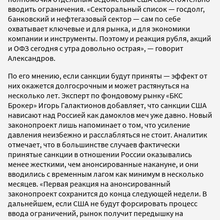
вводить ограничения. «Секторальный список — госдолг,
банковский и нефтегазовый сектор — сам по себе
охватывает ключевые и для рынка, и для экономики
компании и инструменты. Поэтому и реакция рубля, акций
и ОФЗ сегодня с утра довольно острая», — говорит
Александров.
По его мнению, если санкции будут приняты — эффект от
них окажется долгосрочным и может растянуться на
несколько лет. Эксперт по фондовому рынку «БКС
Брокер» Игорь Галактионов добавляет, что санкции США
нависают над Россией как дамоклов меч уже давно. Новый
законопроект лишь напоминает о том, что усиление
давления неизбежно и расслабляться не стоит. Аналитик
отмечает, что в большинстве случаев фактически
принятые санкции в отношении России оказывались
менее жесткими, чем анонсированные накануне, и они
вводились с временным лагом как минимум в несколько
месяцев. «Первая реакция на анонсированный
законопроект сохранится до конца следующей недели. В
дальнейшем, если США не будут форсировать процесс
ввода ограничений, рынок получит передышку на