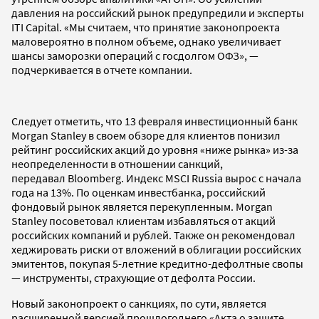
давления на российский рынок предупредили и эксперты
ITI Capital. «Мы считаем, что принятие законопроекта
маловероятно в полном объеме, однако увеличивает
шансы заморозки операций с госдолгом ОФЗ», —
подчеркивается в отчете компании.
Следует отметить, что 13 февраля инвестиционный банк
Morgan Stanley в своем обзоре для клиентов понизил
рейтинг российских акций до уровня «ниже рынка» из-за
неопределенности в отношении санкций,
передавал Bloomberg. Индекс MSCI Russia вырос с начала
года на 13%. По оценкам инвестбанка, российский
фондовый рынок является перекупленным. Morgan
Stanley посоветовал клиентам избавляться от акций
российских компаний и рублей. Также он рекомендовал
хеджировать риски от вложений в облигации российских
эмитентов, покупая 5-летние кредитно-дефолтные свопы
— инструменты, страхующие от дефолта России.
Новый законопроект о санкциях, по сути, является
расширенной версией прошлогоднего «Акта о защите