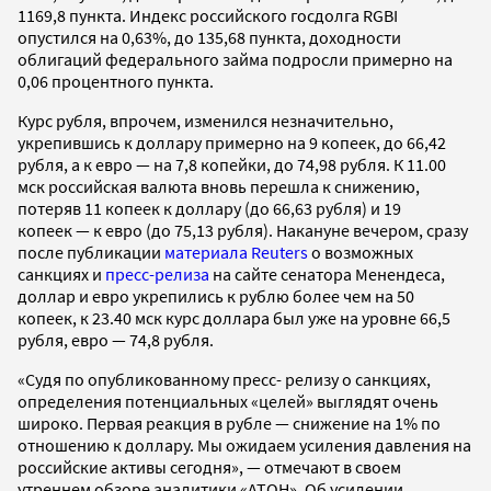
1169,8 пункта. Индекс российского госдолга RGBI
опустился на 0,63%, до 135,68 пункта, доходности
облигаций федерального займа подросли примерно на
0,06 процентного пункта.
Курс рубля, впрочем, изменился незначительно,
укрепившись к доллару примерно на 9 копеек, до 66,42
рубля, а к евро — на 7,8 копейки, до 74,98 рубля. К 11.00
мск российская валюта вновь перешла к снижению,
потеряв 11 копеек к доллару (до 66,63 рубля) и 19
копеек — к евро (до 75,13 рубля). Накануне вечером, сразу
после публикации
материала Reuters
о возможных
санкциях и
пресс-релиза
на сайте сенатора Менендеса,
доллар и евро укрепились к рублю более чем на 50
копеек, к 23.40 мск курс доллара был уже на уровне 66,5
рубля, евро — 74,8 рубля.
«Судя по опубликованному пресс- релизу о санкциях,
определения потенциальных «целей» выглядят очень
широко. Первая реакция в рубле — снижение на 1% по
отношению к доллару. Мы ожидаем усиления давления на
российские активы сегодня», — отмечают в своем
утреннем обзоре аналитики «АТОН». Об усилении