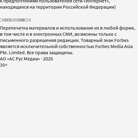
к предпочтениям пользователей сети «Интернет»,
находящихся на территории Российской Федерации)
СМИ2
SPARROW
INFOX
Перепечатка материалов и использование их в любой форме,
в том числе и в электронных СМИ, возможны только с
письменного разрешения редакции. Товарный знак Forbes
является исключительной собственностью Forbes Media Asia
Pte. Limited. Все права защищены.
AO «АС Рус Медиа»
·
2026
16+