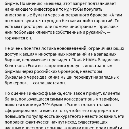
бирже. По мнению Емешева, этот запрет подталкивает
начинающего инвестора к тому, чтобы покупать
иностранные бумаги через иностранного брокера. «А там
он может купить что угодно без каких-либо гарантий. То
есть мы просто решили помочь иностранцам, прислав к
ним побольше клиентов собственными руками?», —
горячится он.
Не очень понятна логика нововведений, ограничивающих
доступ к акциям иностранных компаний и на западных
биржах, недоумевает президент ГК «ФИНАМ» Владислав
Кочетков. «Если вы запретили доступ к иностранным
биржам через российских брокеров, инвесторы
буквально через два клика мыши перейдут на западных
брокеров», — соглашается он.
По оценке Тинькофф Банка, если закон примут, клиенты
банка, пользующиеся самым консервативным тарифом,
лишатся минимум 70% бумаг. «Рынок только-только
сформировался, и вместо того, чтобы его поддержать и
повышать популярность аккуратного инвестирования, эти
поправки фактически начнут исход существующих
частных инвесторов с рынка, а новым инвесторам прийти