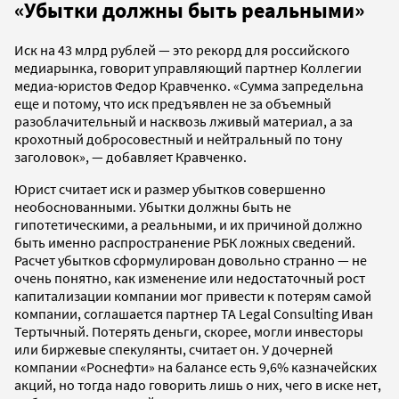
«Убытки должны быть реальными»
Иск на 43 млрд рублей — это рекорд для российского
медиарынка, говорит управляющий партнер Коллегии
медиа-юристов Федор Кравченко. «Сумма запредельна
еще и потому, что иск предъявлен не за объемный
разоблачительный и насквозь лживый материал, а за
крохотный добросовестный и нейтральный по тону
заголовок», — добавляет Кравченко.
Юрист считает иск и размер убытков совершенно
необоснованными. Убытки должны быть не
гипотетическими, а реальными, и их причиной должно
быть именно распространение РБК ложных сведений.
Расчет убытков сформулирован довольно странно — не
очень понятно, как изменение или недостаточный рост
капитализации компании мог привести к потерям самой
компании, соглашается партнер TA Legal Consulting Иван
Тертычный. Потерять деньги, скорее, могли инвесторы
или биржевые спекулянты, считает он. У дочерней
компании «Роснефти» на балансе есть 9,6% казначейских
акций, но тогда надо говорить лишь о них, чего в иске нет,