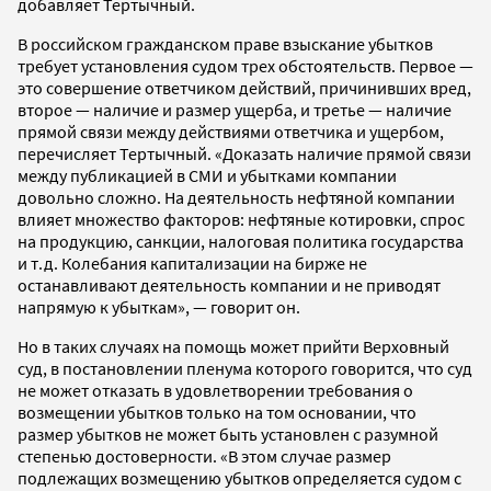
добавляет Тертычный.
В российском гражданском праве взыскание убытков
требует установления судом трех обстоятельств. Первое —
это совершение ответчиком действий, причинивших вред,
второе — наличие и размер ущерба, и третье — наличие
прямой связи между действиями ответчика и ущербом,
перечисляет Тертычный. «Доказать наличие прямой связи
между публикацией в СМИ и убытками компании
довольно сложно. На деятельность нефтяной компании
влияет множество факторов: нефтяные котировки, спрос
на продукцию, санкции, налоговая политика государства
и т.д. Колебания капитализации на бирже не
останавливают деятельность компании и не приводят
напрямую к убыткам», — говорит он.
Но в таких случаях на помощь может прийти Верховный
суд, в постановлении пленума которого говорится, что суд
не может отказать в удовлетворении требования о
возмещении убытков только на том основании, что
размер убытков не может быть установлен с разумной
степенью достоверности. «В этом случае размер
подлежащих возмещению убытков определяется судом с