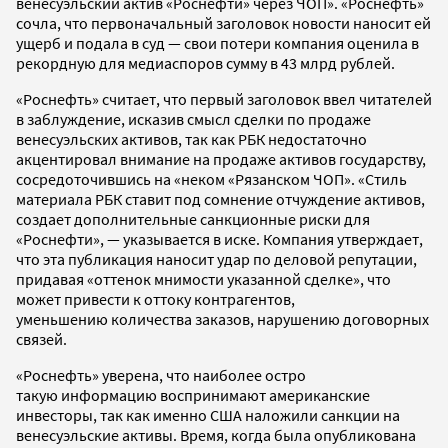
венесуэльский актив «Роснефти» через ЧОП». «Роснефть»
сочла, что первоначальный заголовок новости наносит ей
ущерб и подала в суд — свои потери компания оценила в
рекордную для медиаспоров сумму в 43 млрд рублей.
«Роснефть» считает, что первый заголовок ввел читателей
в заблуждение, исказив смысл сделки по продаже
венесуэльских активов, так как РБК недостаточно
акцентировал внимание на продаже активов государству,
сосредоточившись на «неком «Рязанском ЧОП». «Стиль
материала РБК ставит под сомнение отчуждение активов,
создает дополнительные санкционные риски для
«Роснефти», — указывается в иске. Компания утверждает,
что эта публикация наносит удар по деловой репутации,
придавая «оттенок мнимости указанной сделке», что
может привести к оттоку контрагентов,
уменьшению количества заказов, нарушению договорных
связей.
«Роснефть» уверена, что наиболее остро
такую информацию воспринимают американские
инвесторы, так как именно США наложили санкции на
венесуэльские активы. Время, когда была опубликована