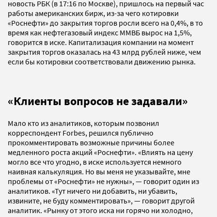
новость РБК (в 17:16 по Москве), пришлось на первый час
работы американских бирж, из-за чего котировки
«Роснефти» до закрытия торгов росли всего на 0,4%, в то
время как нефтегазовый индекс ММВБ вырос на 1,5%,
говорится в иске. Капитализация компании на момент
закрытия торгов оказалась на 43 млрд рублей ниже, чем
если бы котировки соответствовали движению рынка.
«Клиенты вопросов не задавали»
Мало кто из аналитиков, которым позвонил
корреспондент Forbes, решился публично
прокомментировать возможные причины более
медленного роста акций «Роснефти». «Влиять на цену
могло все что угодно, в иске используется немного
наивная калькуляция. Но вы меня не указывайте, мне
проблемы от «Роснефти» не нужны», — говорит один из
аналитиков. «Тут ничего ни добавить, ни убавить,
извините, не буду комментировать», — говорит другой
аналитик. «Рынку от этого иска ни горячо ни холодно,