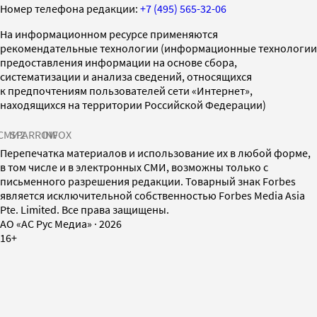
Номер телефона редакции:
+7 (495) 565-32-06
На информационном ресурсе применяются
рекомендательные технологии (информационные технологии
предоставления информации на основе сбора,
систематизации и анализа сведений, относящихся
к предпочтениям пользователей сети «Интернет»,
находящихся на территории Российской Федерации)
СМИ2
SPARROW
INFOX
Перепечатка материалов и использование их в любой форме,
в том числе и в электронных СМИ, возможны только с
письменного разрешения редакции. Товарный знак Forbes
является исключительной собственностью Forbes Media Asia
Pte. Limited. Все права защищены.
AO «АС Рус Медиа»
·
2026
16+