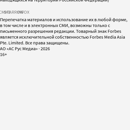
СМИ2
SPARROW
INFOX
Перепечатка материалов и использование их в любой форме,
в том числе и в электронных СМИ, возможны только с
письменного разрешения редакции. Товарный знак Forbes
является исключительной собственностью Forbes Media Asia
Pte. Limited. Все права защищены.
AO «АС Рус Медиа»
·
2026
16+