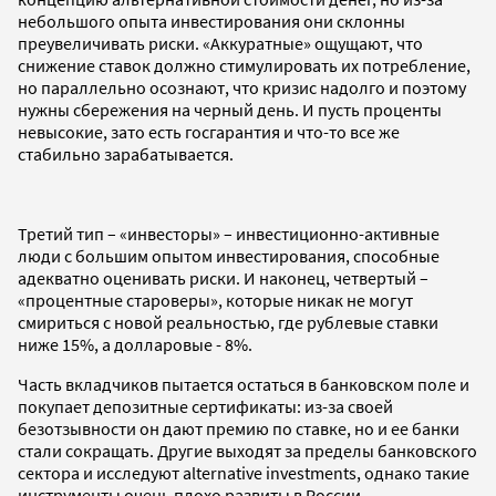
небольшого опыта инвестирования они склонны
преувеличивать риски. «Аккуратные» ощущают, что
снижение ставок должно стимулировать их потребление,
но параллельно осознают, что кризис надолго и поэтому
нужны сбережения на черный день. И пусть проценты
невысокие, зато есть госгарантия и что-то все же
стабильно зарабатывается.
Третий тип – «инвесторы» – инвестиционно-активные
люди с большим опытом инвестирования, способные
адекватно оценивать риски. И наконец, четвертый –
«процентные староверы», которые никак не могут
смириться с новой реальностью, где рублевые ставки
ниже 15%, а долларовые - 8%.
Часть вкладчиков пытается остаться в банковском поле и
покупает депозитные сертификаты: из-за своей
безотзывности он дают премию по ставке, но и ее банки
стали сокращать. Другие выходят за пределы банковского
сектора и исследуют alternative investments, однако такие
инструменты очень плохо развиты в России.