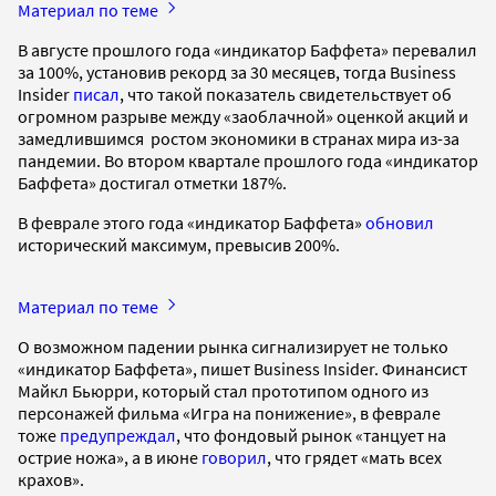
Материал по теме
В августе прошлого года «индикатор Баффета» перевалил
за 100%, установив рекорд за 30 месяцев, тогда Business
Insider
писал
, что такой показатель свидетельствует об
огромном разрыве между «заоблачной» оценкой акций и
замедлившимся ростом экономики в странах мира из-за
пандемии. Во втором квартале прошлого года «индикатор
Баффета» достигал отметки 187%.
В феврале этого года «индикатор Баффета»
обновил
исторический максимум, превысив 200%.
Материал по теме
О возможном падении рынка сигнализирует не только
«индикатор Баффета», пишет Business Insider. Финансист
Майкл Бьюрри, который стал прототипом одного из
персонажей фильма «Игра на понижение», в феврале
тоже
предупреждал
, что фондовый рынок «танцует на
острие ножа», а в июне
говорил
, что грядет «мать всех
крахов».