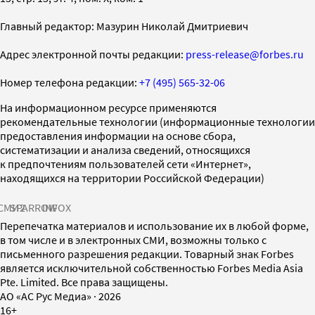
Главный редактор: Мазурин Николай Дмитриевич
Адрес электронной почты редакции:
press-release@forbes.ru
Номер телефона редакции:
+7 (495) 565-32-06
На информационном ресурсе применяются
рекомендательные технологии (информационные технологии
предоставления информации на основе сбора,
систематизации и анализа сведений, относящихся
к предпочтениям пользователей сети «Интернет»,
находящихся на территории Российской Федерации)
СМИ2
SPARROW
INFOX
Перепечатка материалов и использование их в любой форме,
в том числе и в электронных СМИ, возможны только с
письменного разрешения редакции. Товарный знак Forbes
является исключительной собственностью Forbes Media Asia
Pte. Limited. Все права защищены.
AO «АС Рус Медиа»
·
2026
16+