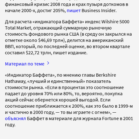
финансовый кризис 2008 года и крах пузыря доткомов в
начале 2000-х, достиг 205%,
пишет
Business Insider.
Для расчета «индикатора Баффета» индекс Wilshire 5000
Total Market, отражающий суммарную рыночную
стоимость фондового рынка США (в среду он закрылся на
отметке около $46,69 трлн), делится на американский
ВВП, который, по последней оценке, во втором квартале
составил $22,72 трлн, пишет издание.
Материал по теме
«Индикатор Баффета», по мнению главы Berkshire
Hathaway, «лучший и единственный» показатель
стоимости рынка. «Если в процентах это соотношение
падает до уровня 70% или 80%, то, вероятно, покупка
акций сейчас обернется хорошей выгодой. Если
соотношение приближается к 200%, как это было в 1999-м
и частично в 2000 году, — то вы играете с огнем», —
объяснял
Баффет в материале для журнала Fortune в 2001
году.