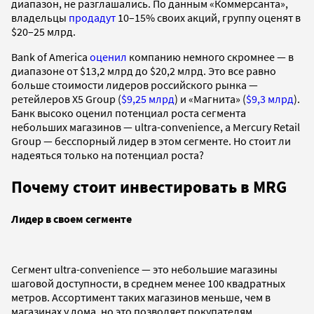
диапазон, не разглашались. По данным «Коммерсанта»,
владельцы
продадут
10–15% своих акций, группу оценят в
$20–25 млрд.
Bank of America
оценил
компанию немного скромнее — в
диапазоне от $13,2 млрд до $20,2 млрд. Это все равно
больше стоимости лидеров российского рынка —
ретейлеров X5 Group (
$9,25 млрд
) и «Магнита» (
$9,3 млрд
).
Банк высоко оценил потенциал роста сегмента
небольших магазинов — ultra-convenience, а Mercury Retail
Group — бесспорный лидер в этом сегменте. Но стоит ли
надеяться только на потенциал роста?
Почему стоит инвестировать в MRG
Лидер в своем сегменте
Сегмент ultra-convenience — это небольшие магазины
шаговой доступности, в среднем менее 100 квадратных
метров. Ассортимент таких магазинов меньше, чем в
магазинах у дома, но это позволяет покупателям