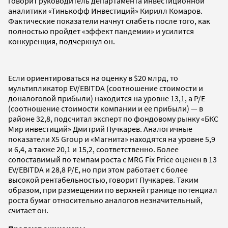
говорит руководитель департамента инвестиционной
аналитики «Тинькофф Инвестиций» Кирилл Комаров.
Фактические показатели начнут слабеть после того, как
полностью пройдет «эффект пандемии» и усилится
конкуренция, подчеркнул он.
Если ориентироваться на оценку в $20 млрд, то
мультипликатор EV/EBITDA (соотношение стоимости и
доналоговой прибыли) находится на уровне 13,1, а P/E
(соотношение стоимости компании и ее прибыли) — в
районе 32,8, подсчитал эксперт по фондовому рынку «БКС
Мир инвестиций» Дмитрий Пучкарев. Аналогичные
показатели X5 Group и «Магнита» находятся на уровне 5,9
и 6,4, а также 20,1 и 15,2, соответственно. Более
сопоставимый по темпам роста с MRG Fix Price оценен в 13
EV/EBITDA и 28,8 P/E, но при этом работает с более
высокой рентабельностью, говорит Пучкарев. Таким
образом, при размещении по верхней границе потенциал
роста бумаг относительно аналогов незначительный,
считает он.