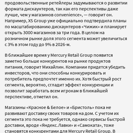
продовольственные ретейлеры задумываются о развитии
формата дискаунтеров, так как его перспективы даже
лучше, чем у магазинов convenience», — говорит он.
Например, X5 Group уже официально подтвердила планы
по масштабированию дискаунтеров «Чижик» и планирует
открыть 3000 магазинов за три года. В целом на
розничном рынке доля этого сегмента может увеличиться
с 3% в этом году до 9% в 2026-м.
В ближайшее время у Mercury Retail Group появится
заметно больше конкурентов на рынке продуктов
питания, говорит Михайлин. Компании придется убедить
инвесторов, что они способны конкурировать и
потребитель предпочтет именно их. Хотя быстрый рост
сегмента, вероятно, сгладит эффект конкуренции и
позволит заработать всем игрокам в ближайшей
перспективе, отметил он.
Магазины «Красное & Белое» и «Бристоль» пока не
развивают доставку своих товаров на дом. С учетом их
сегмента это пока не требуется, однако сервисы быстрой
доставки, вроде «Яндекс.Лавки» и «Самоката», тоже
становятся конкурентами для Mercury Retail Group. В