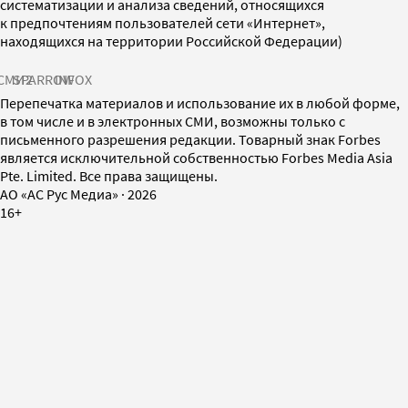
систематизации и анализа сведений, относящихся
к предпочтениям пользователей сети «Интернет»,
находящихся на территории Российской Федерации)
СМИ2
SPARROW
INFOX
Перепечатка материалов и использование их в любой форме,
в том числе и в электронных СМИ, возможны только с
письменного разрешения редакции. Товарный знак Forbes
является исключительной собственностью Forbes Media Asia
Pte. Limited. Все права защищены.
AO «АС Рус Медиа»
·
2026
16+