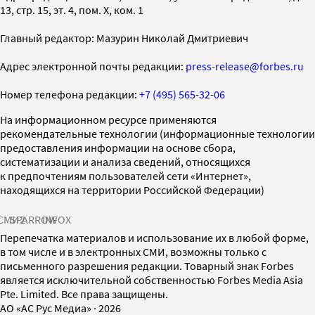
13, стр. 15, эт. 4, пом. X, ком. 1
Главный редактор: Мазурин Николай Дмитриевич
Адрес электронной почты редакции:
press-release@forbes.ru
Номер телефона редакции:
+7 (495) 565-32-06
На информационном ресурсе применяются
рекомендательные технологии (информационные технологии
предоставления информации на основе сбора,
систематизации и анализа сведений, относящихся
к предпочтениям пользователей сети «Интернет»,
находящихся на территории Российской Федерации)
СМИ2
SPARROW
INFOX
Перепечатка материалов и использование их в любой форме,
в том числе и в электронных СМИ, возможны только с
письменного разрешения редакции. Товарный знак Forbes
является исключительной собственностью Forbes Media Asia
Pte. Limited. Все права защищены.
AO «АС Рус Медиа»
·
2026