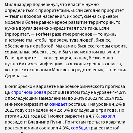
Миллиардер подчеркнул, что властям нужно
определиться с приоритетами. «Если сегодня приоритет
— темпы доходов населения, их рост, смена сырьевой
модели и более равномерное развитие территорий, то
нужна другая денежно-кредитная политика. Если
(приоритет, —
Forbes
) развитие регионов — то нужны
инструменты, чтобы привлечь туда людей, бизнес,
обеспечить их работой. Мы сами в бизнесе готовы строить
социальные объекты, если бы у нас их потом выкупили.
Если приоритет — консервация, то нам, безусловно,
нужно биться за инфляцию, за доходы среднего класса,
которые в основном в Москве сосредоточены», — пояснил
Дерипаска.
В октябрьском варианте макроэкономического прогноза
ЦБ
спрогнозировал
рост ВВП в этом году на уровне 4-4,5%
c последующим замедлением до 2-3% с 2022 по 2024 год.
Минэкономразвития
ожидает
роста ВВП на уровне 4,2% в
2021 году с замедлением до 3% в следующие три года. По
итогам 2021 года ВВП может вырасти на 4,7%,
заявил
президент Владимир Путин. По итогам третьего квартала
рост экономики составил 4,3%,
сообщил
ранее на этой