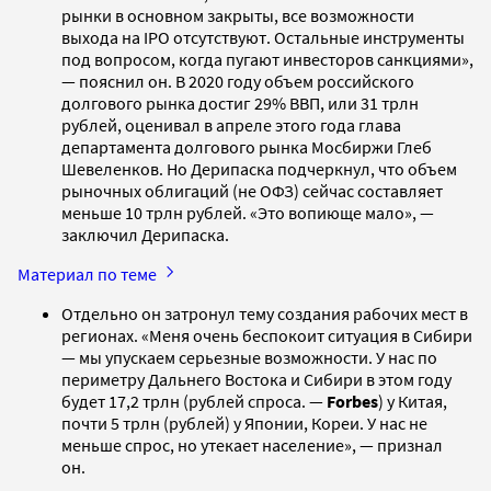
рынки в основном закрыты, все возможности
выхода на IPO отсутствуют. Остальные инструменты
под вопросом, когда пугают инвесторов санкциями»,
— пояснил он. В 2020 году объем российского
долгового рынка достиг 29% ВВП, или 31 трлн
рублей, оценивал в апреле этого года глава
департамента долгового рынка Мосбиржи Глеб
Шевеленков. Но Дерипаска подчеркнул, что объем
рыночных облигаций (не ОФЗ) сейчас составляет
меньше 10 трлн рублей. «Это вопиюще мало», —
заключил Дерипаска.
Материал по теме
Отдельно он затронул тему создания рабочих мест в
регионах. «Меня очень беспокоит ситуация в Сибири
— мы упускаем серьезные возможности. У нас по
периметру Дальнего Востока и Сибири в этом году
будет 17,2 трлн (рублей спроса. —
Forbes
) у Китая,
почти 5 трлн (рублей) у Японии, Кореи. У нас не
меньше спрос, но утекает население», — признал
он.