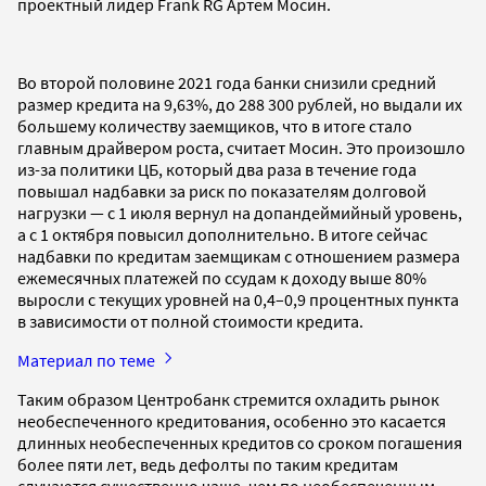
проектный лидер Frank RG Артем Мосин.
Во второй половине 2021 года банки снизили средний
размер кредита на 9,63%, до 288 300 рублей, но выдали их
большему количеству заемщиков, что в итоге стало
главным драйвером роста, считает Мосин. Это произошло
из-за политики ЦБ, который два раза в течение года
повышал надбавки за риск по показателям долговой
нагрузки — с 1 июля вернул на допандеймийный уровень,
а с 1 октября повысил дополнительно. В итоге сейчас
надбавки по кредитам заемщикам с отношением размера
ежемесячных платежей по ссудам к доходу выше 80%
выросли с текущих уровней на 0,4–0,9 процентных пункта
в зависимости от полной стоимости кредита.
Материал по теме
Таким образом Центробанк стремится охладить рынок
необеспеченного кредитования, особенно это касается
длинных необеспеченных кредитов со сроком погашения
более пяти лет, ведь дефолты по таким кредитам
случаются существенно чаще, чем по необеспеченным