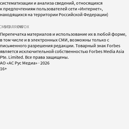
систематизации и анализа сведений, относящихся
к предпочтениям пользователей сети «Интернет»,
находящихся на территории Российской Федерации)
СМИ2
SPARROW
INFOX
Перепечатка материалов и использование их в любой форме,
в том числе и в электронных СМИ, возможны только с
письменного разрешения редакции. Товарный знак Forbes
является исключительной собственностью Forbes Media Asia
Pte. Limited. Все права защищены.
AO «АС Рус Медиа»
·
2026
16+