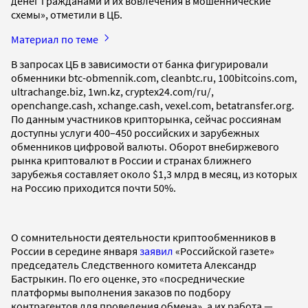
денег гражданами и их вовлечения в мошеннические
схемы», отметили в ЦБ.
Материал по теме
В запросах ЦБ в зависимости от банка фигурировали
обменники btc-obmennik.com, cleanbtc.ru, 100bitcoins.com,
ultrachange.biz, 1wn.kz, cryptex24.com/ru/,
openchange.cash, xchange.cash, vexel.com, betatransfer.org.
По данным участников крипторынка, сейчас россиянам
доступны услуги 400–450 российских и зарубежных
обменников цифровой валюты. Оборот внебиржевого
рынка криптовалют в России и странах ближнего
зарубежья составляет около $1,3 млрд в месяц, из которых
на Россию приходится почти 50%.
О сомнительности деятельности криптообменников в
России в середине января
заявил
«Российской газете»
председатель Следственного комитета Александр
Бастрыкин. По его оценке, это «посреднические
платформы выполнения заказов по подбору
контрагентов для проведения обмена», а их работа —