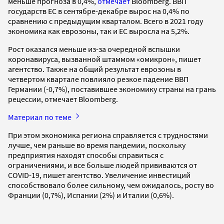
меньше прогноза в 0,4%,
отмечает
Bloomberg. ВВП
государств ЕС в сентябре-декабре вырос на 0,4% по
сравнению с предыдущим кварталом. Всего в 2021 году
экономика как еврозоны, так и ЕС выросла на 5,2%.
Рост оказался меньше из-за очередной вспышки
коронавируса, вызванной штаммом «омикрон», пишет
агентство. Также на общий результат еврозоны в
четвертом квартале повлияло резкое падение ВВП
Германии (-0,7%), поставившее экономику страны на грань
рецессии, отмечает Bloomberg.
Материал по теме
При этом экономика региона справляется с трудностями
лучше, чем раньше во время пандемии, поскольку
предприятия находят способы справиться с
ограничениями, и все больше людей прививаются от
COVID-19, пишет агентство. Увеличение инвестиций
способствовало более сильному, чем ожидалось, росту во
Франции (0,7%), Испании (2%) и Италии (0,6%).