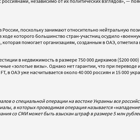
 россиянами, независимо от их политических взглядов», — поя
з России, поскольку занимают относительно нейтральную позиц
 в ходе которого большинство стран-участниц осудило «военн
e, которая помогает организациям, созданным в ОАЭ, отметила 
стиции в недвижимость в размере 750 000 дирхамов ($200 000
ные «золотые визы». Однако нет гарантии, что при переводе и
 FT, в ОАЭ уже насчитывается около 40 000 россиян и 15 000 ук
алов о специальной операции на востоке Украины все россий
алы, в которых проводимая операция называется «нападением
ования со СМИ может быть взыскан штраф в размере 5 млн рубл