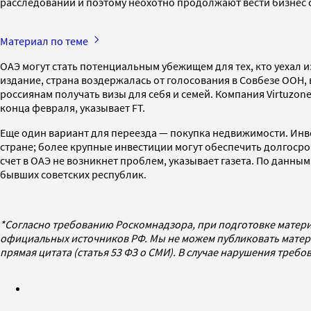
расследований и поэтому неохотно продолжают вести бизнес с
Материал по теме
ОАЭ могут стать потенциальным убежищем для тех, кто уехал и
издание, страна воздержалась от голосования в Совбезе ООН,
россиянам получать визы для себя и семей. Компания Virtuzon
конца февраля, указывает FT.
Еще один вариант для переезда — покупка недвижимости. Инве
стране; более крупные инвестиции могут обеспечить долгосроч
счет в ОАЭ не возникнет проблем, указывает газета. По данным
бывших советских республик.
*Согласно требованию Роскомнадзора, при подготовке матери
официальных источников РФ. Мы не можем публиковать матери
прямая цитата (статья 53 ФЗ о СМИ). В случае нарушения треб