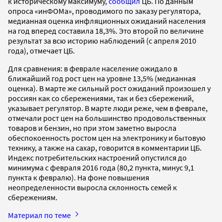
к историческому максимуму,
сообщил
ЦБ. По данным
опроса «инФОМа», проводимого по заказу регулятора,
медианная оценка инфляционных ожиданий населения
на год вперед составила 18,3%. Это второй по величине
результат за всю историю наблюдений (с апреля 2010
года), отмечает ЦБ.
Для сравнения: в феврале население ожидало в
ближайший год рост цен на уровне 13,5% (медианная
оценка). В марте же сильный рост ожиданий произошел у
россиян как со сбережениями, так и без сбережений,
указывает регулятор. В марте люди реже, чем в феврале,
отмечали рост цен на большинство продовольственных
товаров и бензин, но при этом заметно выросла
обеспокоенность ростом цен на электронику и бытовую
технику, а также на сахар, говорится в комментарии ЦБ.
Индекс потребительских настроений опустился до
минимума с февраля 2016 года (80,2 пункта, минус 9,1
пункта к февралю). На фоне повышения
неопределенности выросла склонность семей к
сбережениям.
Материал по теме