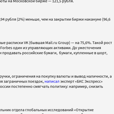
юты на Московской бирже — 121,5 рубля.
,94 рубля (2%) меньше, чем на закрытии биржи накануне (96,6
е расписки VK (бывшая Mail.ru Group) — на 75,6%. Такой рост
Forbes один из управляющих активами. До ужесточения
и продавать российские бумаги, бумаги, купленные в шорт,
ыручки, ограничения на покупку валюты и вывод наличности, а
ия заграничных поездок,
написал
эксперт «БКС Экспресс»
оссии постепенно смягчать политику: например, снизить
льник отдела глобальных исследований «Открытие