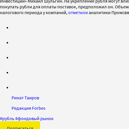
Инвестиции» Михаил Шульгин. На укрепление рубля могут вли
покупать рубли для оплаты поставок, предположил он. Объемы
налогового периода у компаний,
отметили
аналитики Промсвя
Ринат Таиров
Редакция Forbes
#
рубль
#
фондовый рынок
Подписаться