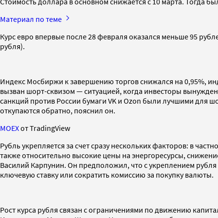
Стоимость доллара в основном снижается с 10 марта. Тогда б
Материал по теме
Курс евро впервые после 28 февраля оказался меньше 95 рублей
рубля).
Индекс Мосбиржи к завершению торгов снижался на 0,95%, инде
вызван шорт-сквизом — ситуацией, когда инвесторы вынужден
санкций против России бумаги VK и Ozon были лучшими для шо
откупаются обратно, пояснил он.
MOEX
от TradingView
Рубль укрепляется за счет сразу нескольких факторов: в част
также относительно высокие цены на энергоресурсы, снижение
Василий Карпунин. Он предположил, что с укреплением рубля 
ключевую ставку или сократить комиссию за покупку валюты.
Рост курса рубля связан с ограничениями по движению капита