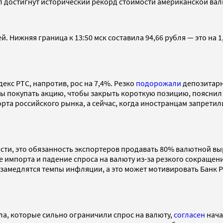
ыл достигнут исторический рекорд стоимости американской вал
. Нижняя граница к 13:50 мск составила 94,66 рубля — это на 1
кс РТС, напротив, рос на 7,4%. Резко
подорожали
депозитарны
ы покупать акцию, чтобы закрыть короткую позицию, пояснил 
рта российского рынка, а сейчас, когда иностранцам запретил
ности, это обязанность экспортеров продавать 80% валютной в
 импорта и падение спроса на валюту из-за резкого сокращен
замедлятся темпы инфляции, а это может мотивировать Банк Р
ла, которые сильно ограничили спрос на валюту,
согласен
нача