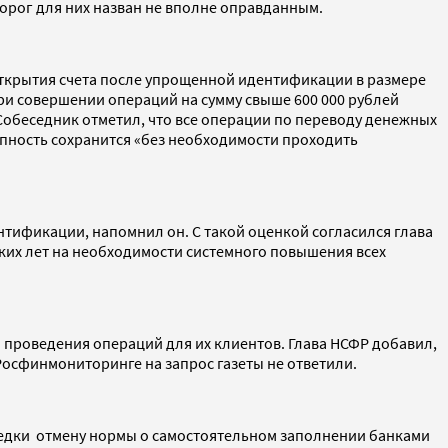
порог для них назван не вполне оправданным.
открытия счета после упрощенной идентификации в размере
ри совершении операций на сумму свыше 600 000 рублей
Собеседник отметил, что все операции по переводу денежных
пность сохранится «без необходимости проходить
тификации, напомнил он. С такой оценкой согласился глава
ких лет на необходимости системного повышения всех
 проведения операций для их клиентов. Глава НСФР добавил,
 Росфинмониторинге на запрос газеты не ответили.
едки отмену нормы о самостоятельном заполнении банками