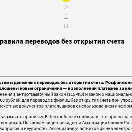
авила переводов без открытия счета
 системы денежных переводов без открытия счета. Росфинм
редложены новые ограничения — в заполнении платежек за кл
ения в антиотмывочный закон (115-ФЗ) и закон о национальн
0 000 рублей для переводов физлиц без открытия счета при уп
асчетных документов плательщиков с использованием информа
е указывать прописку. В Центробанке сообщили, что проект з
о вопросов. По словам вице-президента Ассоциации банков Ро
опросов и неудобств». Ассоциация участников рынка электро