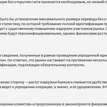
ации без открытия счета признается необходимым, но низкий 
 было бы установление максимального размера перевода без 
и статистику, по которой требование полной идентификации п
дет к существенному повышению издержек участников рынка. 
жнему будут персонифицированными, однако финансовая досту
е сведения, полученные в рамках проведения упрощенной иден
ин. Он отметил, что рынок настаивает на протяжении несколь
тификации, подлежащих обязательному контролю.
жную сторону — растут издержки банков и снижается удобство
 ведет к упрощению операции, а значит, и ее удешевлению. В
ношении клиентов» и предложенную в законопроекте финразв