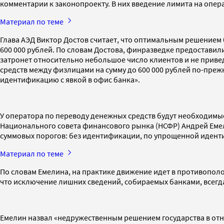
комментарии к законопроекту. В них введение лимита на опер
Материал по теме
Глава АЭД Виктор Достов считает, что оптимальным решением
600 000 рублей. По словам Достова, финразведке предоставил
затронет относительно небольшое число клиентов и не приве
средств между физлицами на сумму до 600 000 рублей по-пре
идентификацию с явкой в офис банка».
У оператора по переводу денежных средств будут необходимы
Национального совета финансового рынка (НСФР) Андрей Емел
суммовых порогов: без идентификации, по упрощенной иден
Материал по теме
По словам Емелина, на практике движение идет в противополо
что исключение лишних сведений, собираемых банками, всегда
Емелин назвал «недружественным решением государства в от