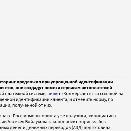
ониторинг предложил при упрощенной идентификации
иентов, они создадут помехи сервисам автоплатежей
ой платежной системе,
пишет
«Коммерсантъ» со ссылкой на
рощенной идентификации клиента, и отменить норму, по
ции, полученной от них.
акона от Росфинмониторинга уже получили, «инициатива
ссии Алексея Войлукова законопроект «пришел без
нных денег и денежных переводов (АЭД) подготовила