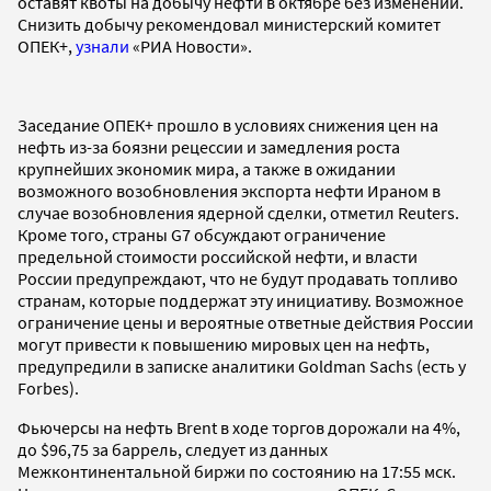
оставят квоты на добычу нефти в октябре без изменений.
Снизить добычу рекомендовал министерский комитет
ОПЕК+,
узнали
«РИА Новости».
Заседание ОПЕК+ прошло в условиях снижения цен на
нефть из-за боязни рецессии и замедления роста
крупнейших экономик мира, а также в ожидании
возможного возобновления экспорта нефти Ираном в
случае возобновления ядерной сделки, отметил Reuters.
Кроме того, страны G7 обсуждают ограничение
предельной стоимости российской нефти, и власти
России предупреждают, что не будут продавать топливо
странам, которые поддержат эту инициативу. Возможное
ограничение цены и вероятные ответные действия России
могут привести к повышению мировых цен на нефть,
предупредили в записке аналитики Goldman Sachs (есть у
Forbes).
Фьючерсы на нефть Brent в ходе торгов дорожали на 4%,
до $96,75 за баррель, следует из данных
Межконтинентальной биржи по состоянию на 17:55 мск.