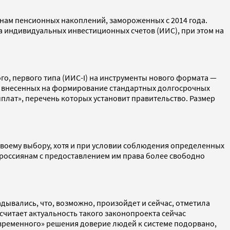
анам пенсионных накоплений, замороженных с 2014 года.
а индивидуальных инвестиционных счетов (ИИС), при этом на
го, первого типа (ИИС-I) на инструменты нового формата —
от внесенных на формирование стандартных долгосрочных
плат», перечень которых установит правительство. Размер
своему выбору, хотя и при условии соблюдения определенных
россиянам с предоставлением им права более свободно
дывались, что, возможно, произойдет и сейчас, отметила
читает актуальность такого законопроекта сейчас
«временного» решения доверие людей к системе подорвано,