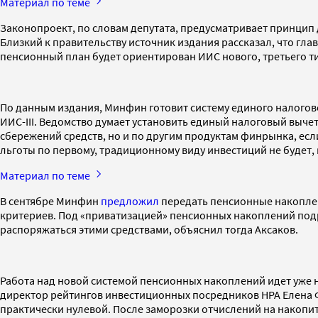
Материал по теме
Законопроект, по словам депутата, предусматривает принцип
Близкий к правительству источник издания рассказал, что гл
пенсионный план будет ориентирован ИИС нового, третьего т
По данным издания, Минфин готовит систему единого налогово
ИИС-III. Ведомство думает установить единый налоговый выче
сбережений средств, но и по другим продуктам финрынка, есл
льготы по первому, традиционному виду инвестиций не будет, к
Материал по теме
В сентябре Минфин
предложил
передать пенсионные накоплени
критериев. Под «приватизацией» пенсионных накоплений подр
распоряжаться этими средствами, объяснил тогда Аксаков.
Работа над новой системой пенсионных накоплений идет уже н
директор рейтингов инвестиционных посредников НРА Елена Ф
практически нулевой. После заморозки отчислений на накопи