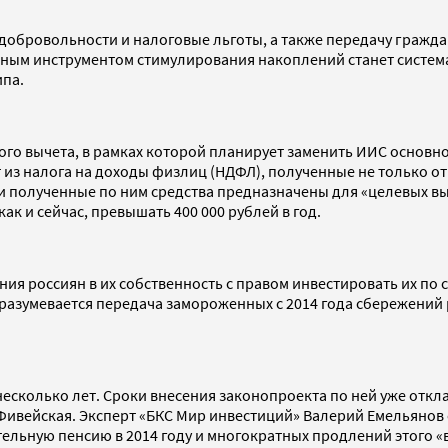
 добровольности и налоговые льготы, а также передачу гражд
авным инструментом стимулирования накоплений станет систем
ипа.
го вычета, в рамках которой планирует заменить ИИС основно
т из налога на доходы физлиц (НДФЛ), полученные не только 
и полученные по ним средства предназначены для «целевых вы
ак и сейчас, превышать 400 000 рублей в год.
я россиян в их собственность с правом инвестировать их по 
азумевается передача замороженных с 2014 года сбережений 
есколько лет. Сроки внесения законопроекта по ней уже откла
ивейская. Эксперт «БКС Мир инвестиций» Валерий Емельянов с
тельную пенсию в 2014 году и многократных продлений этого 