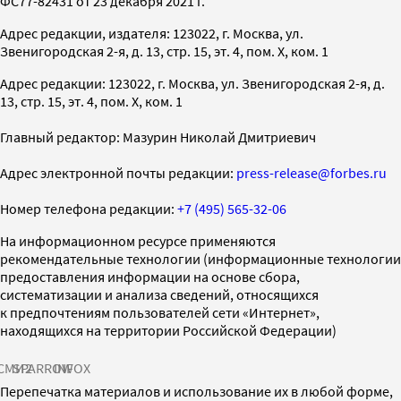
ФС77-82431 от 23 декабря 2021 г.
Адрес редакции, издателя: 123022, г. Москва, ул.
Звенигородская 2-я, д. 13, стр. 15, эт. 4, пом. X, ком. 1
Адрес редакции: 123022, г. Москва, ул. Звенигородская 2-я, д.
13, стр. 15, эт. 4, пом. X, ком. 1
Главный редактор: Мазурин Николай Дмитриевич
Адрес электронной почты редакции:
press-release@forbes.ru
Номер телефона редакции:
+7 (495) 565-32-06
На информационном ресурсе применяются
рекомендательные технологии (информационные технологии
предоставления информации на основе сбора,
систематизации и анализа сведений, относящихся
к предпочтениям пользователей сети «Интернет»,
находящихся на территории Российской Федерации)
СМИ2
SPARROW
INFOX
Перепечатка материалов и использование их в любой форме,