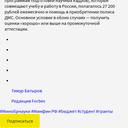
программам подготовки научных кадров), которые
совмещают учебу и работу в России, полагалось 27 200
рублей ежемесячно и помощь в приобретении полиса
ДМС. Основное условие в обоих случаях — получить
оценки «хорошо» или выше на промежуточной
аттестации.
Тимур Батыров
Редакция Forbes
#
Минобрнауки
#
Минфин РФ
#
бюджет
#
студент
#
гранты
Подписаться