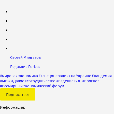
Сергей Мингазов
Редакция Forbes
#
мировая экономика
#
«спецоперация» на Украине
#
пандемия
#
МВФ
#
Давос
#
сотрудничество
#
падение ВВП
#
прогноз
#
Всемирный экономический форум
Подписаться
Информация: