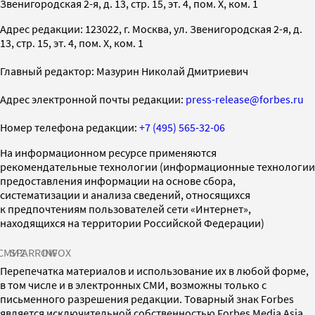
Звенигородская 2-я, д. 13, стр. 15, эт. 4, пом. X, ком. 1
Адрес редакции: 123022, г. Москва, ул. Звенигородская 2-я, д.
13, стр. 15, эт. 4, пом. X, ком. 1
Главный редактор: Мазурин Николай Дмитриевич
Адрес электронной почты редакции:
press-release@forbes.ru
Номер телефона редакции:
+7 (495) 565-32-06
На информационном ресурсе применяются
рекомендательные технологии (информационные технологии
предоставления информации на основе сбора,
систематизации и анализа сведений, относящихся
к предпочтениям пользователей сети «Интернет»,
находящихся на территории Российской Федерации)
СМИ2
SPARROW
INFOX
Перепечатка материалов и использование их в любой форме,
в том числе и в электронных СМИ, возможны только с
письменного разрешения редакции. Товарный знак Forbes
является исключительной собственностью Forbes Media Asia