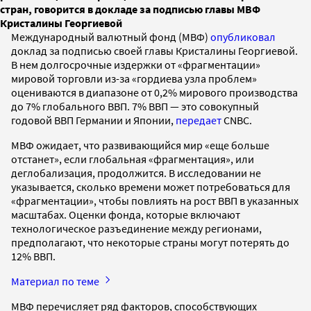
стран, говорится в докладе за подписью главы МВФ
Кристалины Георгиевой
Международный валютный фонд (МВФ)
опубликовал
доклад за подписью своей главы Кристалины Георгиевой.
В нем долгосрочные издержки от «фрагментации»
мировой торговли из-за «гордиева узла проблем»
оцениваются в диапазоне от 0,2% мирового производства
до 7% глобального ВВП. 7% ВВП — это совокупный
годовой ВВП Германии и Японии,
передает
CNBC.
МВФ ожидает, что развивающийся мир «еще больше
отстанет», если глобальная «фрагментация», или
деглобализация, продолжится. В исследовании не
указывается, сколько времени может потребоваться для
«фрагментации», чтобы повлиять на рост ВВП в указанных
масштабах. Оценки фонда, которые включают
технологическое разъединение между регионами,
предполагают, что некоторые страны могут потерять до
12% ВВП.
Материал по теме
МВФ перечисляет ряд факторов, способствующих