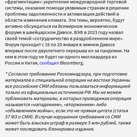
«фрагментации»: укрепление международной торговой
системы, оказание помощи уязвимым странам в решении
проблемы задолженности и активизация действий в
области изменения климата. Эти темы, вероятно, будут
активно обсуждаться на Всемирном экономическом
форуме в швейцарском Давосе. ВЭФ в 2023 году назвал
своей темой «сотрудничество в раздробленном мире».
Форум проходит с 16 по 20 января в зимнем Давосе
впервые после двухлетнего перерыва из-за пандемии. На
нем в этом году не будет ни одного миллиардера из
России и Китая,
сообщил
Bloomberg.
* Согласно требованию Роскомнадзора, при подготовке
материалов о специальной операции на востоке Украины
все российские СМИ обязаны пользоваться информацией
только из официальных источников РФ. Мы не можем
публиковать материалы, в которых проводимая операция
называется «нападением», «вторжением» либо
«объявлением войны», если это не прямая цитата (статья
57 ФЗ о СМИ). В случае нарушения требования со СМИ
может быть взыскан штраф в размере 5 млн рублей, также
может последовать блокировка издания.