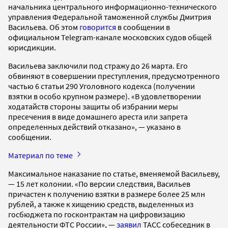
начальника центрального информационно-технического
управления Федеральной таможенной службы Дмитрия
Васильева. Об этом
говорится
в сообщении в
официальном Telegram-канале московских судов общей
юрисдикции.
Васильева заключили под стражу до 26 марта. Его
обвиняют в совершении преступления, предусмотренного
частью 6 статьи 290 Уголовного кодекса (получении
взятки в особо крупном размере). «В удовлетворении
ходатайств стороны защиты об избрании меры
пресечения в виде домашнего ареста или запрета
определенных действий отказано», — указано в
сообщении.
Материал по теме
Максимальное наказание по статье, вменяемой Васильеву,
— 15 лет колонии. «По версии следствия, Васильев
причастен к получению взятки в размере более 25 млн
рублей, а также к хищению средств, выделенных из
госбюджета по госконтрактам на цифровизацию
деятельности ФТС России», —
заявил
ТАСС собеседник в