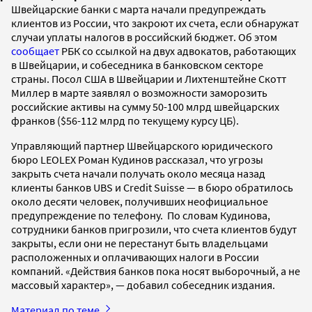
Швейцарские банки с марта начали предупреждать
клиентов из России, что закроют их счета, если обнаружат
случаи уплаты налогов в российский бюджет. Об этом
сообщает
РБК со ссылкой на двух адвокатов, работающих
в Швейцарии, и собеседника в банковском секторе
страны. Посол США в Швейцарии и Лихтенштейне Скотт
Миллер в марте заявлял о возможности заморозить
российские активы на сумму 50-100 млрд швейцарских
франков ($56-112 млрд по текущему курсу ЦБ).
Управляющий партнер Швейцарского юридического
бюро LEOLEX Роман Кудинов рассказал, что угрозы
закрыть счета начали получать около месяца назад
клиенты банков UBS и Сredit Suisse — в бюро обратилось
около десяти человек, получивших неофициальное
предупреждение по телефону. По словам Кудинова,
сотрудники банков пригрозили, что счета клиентов будут
закрыты, если они не перестанут быть владельцами
расположенных и оплачивающих налоги в России
компаний. «Действия банков пока носят выборочный, а не
массовый характер», — добавил собеседник издания.
Материал по теме