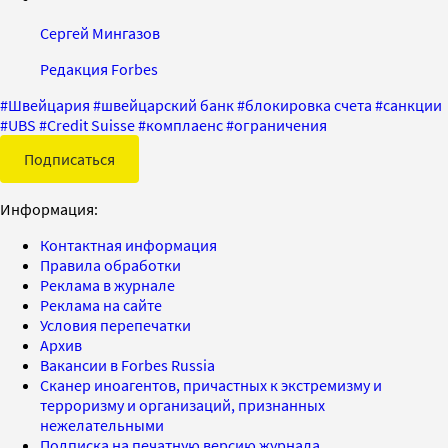
Сергей Мингазов
Редакция Forbes
#
Швейцария
#
швейцарский банк
#
блокировка счета
#
санкции
#
UBS
#
Credit Suisse
#
комплаенс
#
ограничения
Подписаться
Информация:
Контактная информация
Правила обработки
Реклама в журнале
Реклама на сайте
Условия перепечатки
Архив
Вакансии в Forbes Russia
Сканер иноагентов, причастных к экстремизму и
терроризму и организаций, признанных
нежелательными
Подписка на печатную версию журнала