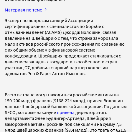
Материал по теме
Эксперт по вопросам санкций Ассоциации
сертифицированных специалистов по борьбе с
отмыванием денег (ACAMS) Джордж Волошин, связал
давление на Швейцарию с тем, что страна заморозила
мало активов российского происхождения по сравнению
с их общим объемом в финансовой системе
конфедерации. Швейцария продолжает сталкиваться с
давлением западных государств, в особенности стран-
участниц G7, добавил старший партнер коллегии
адвокатов Pen & Paper Антон Именнов.
Всего в стране могут находиться российские активы на
150-200 млрд франков ($168-224 млрд), привел Волошин
данные Швейцарской банковской ассоциации. По данным
SECO, которые накануне
привела
директор этого
департамента Элен Будлигер-Артиеда, Швейцария
заморозила активы россиян под санкциями на сумму 7,5
млрд швейцарских франков ($8,4 млрд). Это треть от €21,5