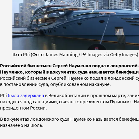
Яхта Phi (Фото James Manning / PA Images via Getty Images)
Российский бизнесмен Сергей Науменко подал в лондонский с
Науменко, который в документах суда называется бенефици
Российский бизнесмен Сергей Науменко подал в лондонский су
в постановлении суда, опубликованном накануне.
Phi
была задержана
в Великобритании в прошлом марте, занима
находится под санкциями, связан «с президентом Путиным». Н
президентом России.
В документах лондонского суда Науменко называется бенефици
назначено на июль.