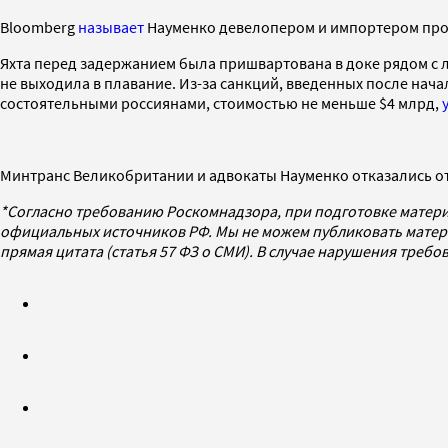
Bloomberg
называет
Науменко девелопером и импортером проду
Яхта перед задержанием была пришвартована в доке рядом с 
не выходила в плавание. Из-за санкций, введенных после нач
состоятельными россиянами, стоимостью не меньше $4 млрд,
Минтранс Великобритании и адвокаты Науменко отказались о
*Согласно требованию Роскомнадзора, при подготовке матери
официальных источников РФ. Мы не можем публиковать матери
прямая цитата (статья 57 ФЗ о СМИ). В случае нарушения треб