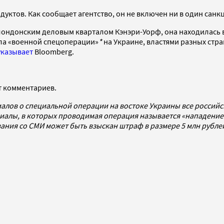
ктов. Как сообщает агентство, он не включен ни в один сан
лондонским деловым кварталом Кэнэри-Уорф, она находилась 
ала «военной спецоперации»
*
на Украине, властями разных стр
указывает
Bloomberg.
т комментариев.
алов о специальной операции на востоке Украины все россий
алы, в которых проводимая операция называется «нападением
ования со СМИ может быть взыскан штраф в размере 5 млн рубл