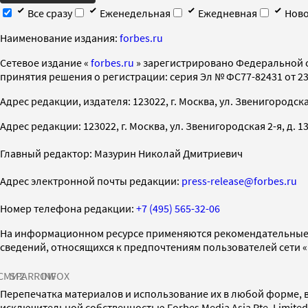
Все сразу
Еженедельная
Ежедневная
Ново
Наименование издания:
forbes.ru
Cетевое издание «
forbes.ru
» зарегистрировано Федеральной 
принятия решения о регистрации: серия Эл № ФС77-82431 от 23 
Адрес редакции, издателя: 123022, г. Москва, ул. Звенигородская 2-
Адрес редакции: 123022, г. Москва, ул. Звенигородская 2-я, д. 13, с
Главный редактор: Мазурин Николай Дмитриевич
Адрес электронной почты редакции:
press-release@forbes.ru
Номер телефона редакции:
+7 (495) 565-32-06
На информационном ресурсе применяются рекомендательные 
сведений, относящихся к предпочтениям пользователей сети 
СМИ2
SPARROW
INFOX
Перепечатка материалов и использование их в любой форме, в
исключительной собственностью Forbes Media Asia Pte. Limite