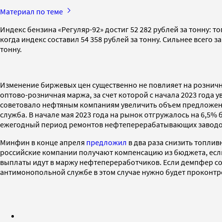
Материал по теме
Индекс бензина «Регуляр-92» достиг 52 282 рублей за тонну: 
когда индекс составил 54 358 рублей за тонну. Сильнее всего 
тонну.
Изменение биржевых цен существенно не повлияет на рознич
оптово-розничная маржа, за счет которой с начала 2023 года
советовало нефтяным компаниям увеличить объем предложения
служба. В начале мая 2023 года на рынок отгружалось на 6,5
ежегодный период ремонтов нефтеперерабатывающих заводов
Минфин в конце апреля
предложил
в два раза снизить топлив
российские компании получают компенсацию из бюджета, если 
выплаты идут в маржу нефтепереработчиков. Если демпфер сок
антимонопольной службе в этом случае нужно будет проконт