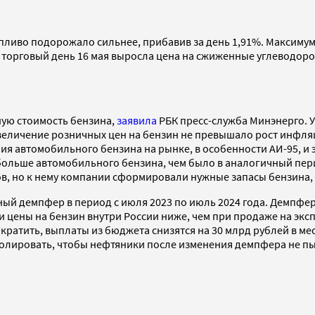
топливо подорожало сильнее, прибавив за день 1,91%. Максимум
за торговый день 16 мая выросла цена на сжиженные углеводород
ную стоимость бензина,
заявила
РБК пресс-служба Минэнерго. У
 увеличение розничных цен на бензин не превышало рост инфл
 автомобильного бензина на рынке, в особенности АИ-95, и э
% больше автомобильного бензина, чем было в аналогичный пер
, но к нему компании сформировали нужные запасы бензина,
ный демпфер в период с июля 2023 по июль 2024 года. Демпфер
цены на бензин внутри России ниже, чем при продаже на эксп
ратить, выплаты из бюджета снизятся на 30 млрд рублей в ме
ролировать, чтобы нефтяники после изменения демпфера не п