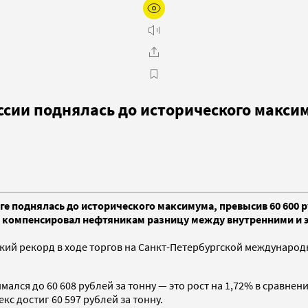
ссии поднялась до исторического макси
е поднялась до исторического максимума, превысив 60 600 р
 компенсировал нефтяникам разницу между внутренними и э
кий рекорд в ходе торгов на Санкт-Петербургской международ
имался до 60 608 рублей за тонну — это рост на 1,72% в срав
кс достиг 60 597 рублей за тонну.