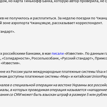
дом, но карта Тинькофф Банка, которую автор проверила, не 
ев не получилось и расплатиться. За неделю поездки по Чжан
ой зоне аэропорта Чжанцзяцзе, рассказывает корреспондент.
тандарт».
ых российскими банками, в мае
писали
«Известия». По данным га
, «Солидарности», Россельхозбанк, «Русский стандарт», Примс
 «Известия».
ине из России ушли международные платежные системы Visa и M
янам доступны платежные системы «Мир» и китайская UnionPay
иалов о специальной операции на востоке Украины все росси
алы, в которых проводимая операция называется «нападением
ования со СМИ может быть взыскан штраф в размере 5 млн рубл