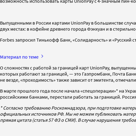
возможность использовать карты UnionPay с 4-значным пин-ко
Выпущенными в России картами UnionPay в большинстве случа
двух местах: в кофейне древнего города Фэнхуан и в стерильн
Forbes запросил Тинькофф Банк, «Солидарность» и «Русский с
Материал по теме
О сложностях с работой за границей карт UnionPay, выпущенн
которых работают за границей, — это Газпромбанк, Почта Банк
не везде, «проходимость» также зависит от эмитента, отмечали
В марте прошлого года после начала «спецоперации»* на Укра
российскими банками, перестали работать за границей. Росси
* Согласно требованию Роскомнадзора, при подготовке матер
официальных источников РФ. Мы не можем публиковать матери
прямая цитата (статья 57 ФЗ о СМИ). В случае нарушения треб