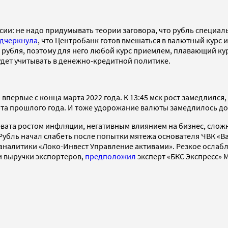
ссии: не надо придумывать теории заговора, что рубль специ
дчеркнула
, что Центробанк готов вмешаться в валютный курс
с рубля, поэтому для него любой курс приемлем, плавающий курс
дет учитывать в денежно-кредитной политике.
 впервые с конца марта 2022 года. К 13:45 мск рост замедлился
та прошлого года. И тоже удорожание валюты замедлилось до 91
вата ростом инфляции, негативным влиянием на бизнес, сложн
убль начал слабеть после попытки мятежа основателя ЧВК «Ва
аналитики «Локо-Инвест Управление активами». Резкое ослабл
и выручки экспортеров,
предположил
эксперт «БКС Экспресс» 