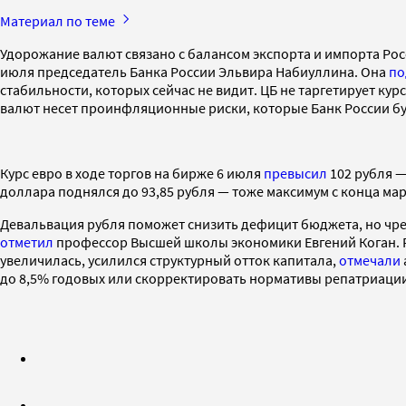
Материал по теме
Удорожание валют связано с балансом экспорта и импорта Ро
июля председатель Банка России Эльвира Набиуллина. Она
по
стабильности, которых сейчас не видит. ЦБ не таргетирует кур
валют несет проинфляционные риски, которые Банк России бу
Курс евро в ходе торгов на бирже 6 июля
превысил
102 рубля —
доллара поднялся до 93,85 рубля — тоже максимум с конца мар
Девальвация рубля поможет снизить дефицит бюджета, но чре
отметил
профессор Высшей школы экономики Евгений Коган. Р
увеличилась, усилился структурный отток капитала,
отмечали
до 8,5% годовых или скорректировать нормативы репатриаци