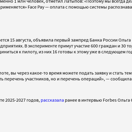
временно 1 млн человек, отметил Латыпов: «Поэтому мы всегда
 применяется» Face Pay — оплата с помощью системы распозна
тся 15 августа, объявила первый зампред Банка России Ольга
приятиях. В эксперименте примут участие 600 граждан и 30 то
ниться к пилоту, из них 16 готовы к этому уже в следующем го
оте, вы через какое-то время можете подать заявку и стать те
ть перечень участников, но и перечень операций», — сообщила
е 2025-2027 годов,
рассказала
ранее в интервью Forbes Ольга