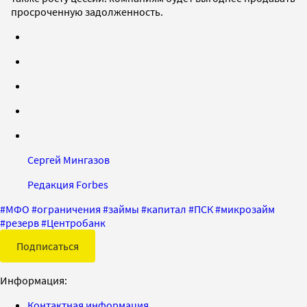
просроченную задолженность.
Сергей Мингазов
Редакция Forbes
#
МФО
#
ограничения
#
займы
#
капитал
#
ПСК
#
микрозайм
#
резерв
#
Центробанк
Подписаться
Информация:
Контактная информация