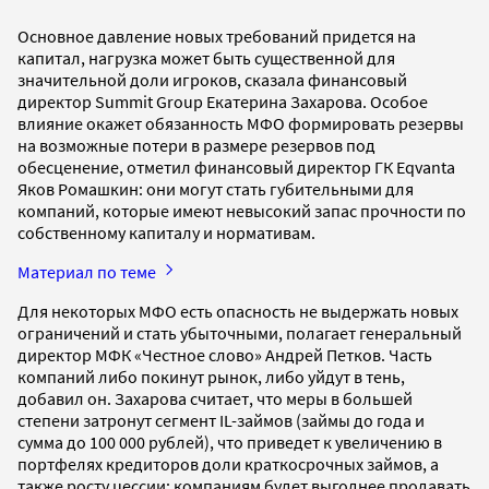
Основное давление новых требований придется на
капитал, нагрузка может быть существенной для
значительной доли игроков, сказала финансовый
директор Summit Group Екатерина Захарова. Особое
влияние окажет обязанность МФО формировать резервы
на возможные потери в размере резервов под
обесценение, отметил финансовый директор ГК Eqvanta
Яков Ромашкин: они могут стать губительными для
компаний, которые имеют невысокий запас прочности по
собственному капиталу и нормативам.
Материал по теме
Для некоторых МФО есть опасность не выдержать новых
ограничений и стать убыточными, полагает генеральный
директор МФК «Честное слово» Андрей Петков. Часть
компаний либо покинут рынок, либо уйдут в тень,
добавил он. Захарова считает, что меры в большей
степени затронут сегмент IL-займов (займы до года и
сумма до 100 000 рублей), что приведет к увеличению в
портфелях кредиторов доли краткосрочных займов, а
также росту цессии: компаниям будет выгоднее продавать