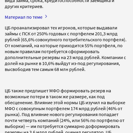
вида займа, срока, кредитоспособности заемщика и
других критериев.
Материал по теме
ЦБ проанализировал тех игроков, которые выдавали
займы с ПСК от 250% годовых с портфелем 201,3 млрд
рублей (65,6% совокупного потребительского портфеля).
От компаний, на которые приходится 55% портфеля, по
новым правилам потребуется сформировать
дополнительные резервы на 23 млрд рублей. Компании с
долей на рынке в 10,6% выйдут из-под регулирования,
высвободив тем самым 68 млн рублей.
ЦБ также предпишет МФО формировать резерв на
возможные потери в таком же размере, как под
обесценение. Влияние этой нормы ЦБ изучил на выборке
МФО с совокупным портфелем 174 млрд рублей (46% от
рынка). Под влияние нового регулирования попадает
почти четверть компаний (24%, или 56% по портфелю от
выборки) — им потребуется суммарно доформировать
резервы на 3,6 млрд рублей, оценил регулятор. ЦБ