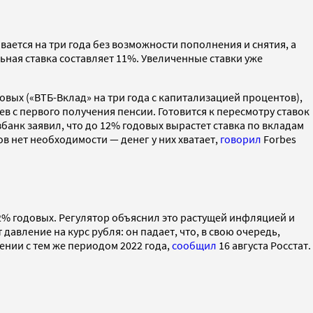
ается на три года без возможности пополнения и снятия, а
ьная ставка составляет 11%. Увеличенные ставки уже
овых («ВТБ-Вклад» на три года с капитализацией процентов),
ев с первого получения пенсии. Готовится к пересмотру ставок
банк заявил, что до 12% годовых вырастет ставка по вкладам
ов нет необходимости — денег у них хватает,
говорил
Forbes
 12% годовых. Регулятор объяснил это растущей инфляцией и
ление на курс рубля: он падает, что, в свою очередь,
ении с тем же периодом 2022 года,
сообщил
16 августа Росстат.