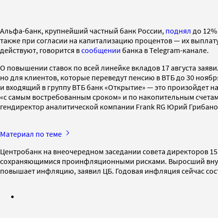
Альфа-банк, крупнейший частный банк России,
поднял
до 12% 
также при согласии на капитализацию процентов — их выплату
действуют, говорится в
сообщении
банка в Telegram-канале.
О повышении ставок по всей линейке вкладов 17 августа заяви
но для клиентов, которые переведут пенсию в ВТБ до 30 ноября
и входящий в группу ВТБ банк «Открытие» — это произойдет н
«с самым востребованным сроком» и по накопительным счетам в 
гендиректор аналитической компании Frank RG Юрий Грибано
Материал по теме
Центробанк на внеочередном заседании совета директоров 15
сохраняющимися проинфляционными рисками. Выросший внутренн
повышает инфляцию, заявил ЦБ. Годовая инфляция сейчас соста