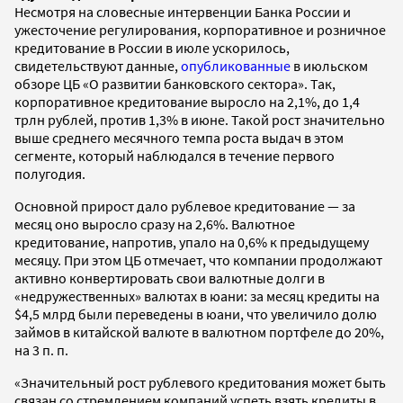
Несмотря на словесные интервенции Банка России и
ужесточение регулирования, корпоративное и розничное
кредитование в России в июле ускорилось,
свидетельствуют данные,
опубликованные
в июльском
обзоре ЦБ «О развитии банковского сектора». Так,
корпоративное кредитование выросло на 2,1%, до 1,4
трлн рублей, против 1,3% в июне. Такой рост значительно
выше среднего месячного темпа роста выдач в этом
сегменте, который наблюдался в течение первого
полугодия.
Основной прирост дало рублевое кредитование — за
месяц оно выросло сразу на 2,6%. Валютное
кредитование, напротив, упало на 0,6% к предыдущему
месяцу. При этом ЦБ отмечает, что компании продолжают
активно конвертировать свои валютные долги в
«недружественных» валютах в юани: за месяц кредиты на
$4,5 млрд были переведены в юани, что увеличило долю
займов в китайской валюте в валютном портфеле до 20%,
на 3 п. п.
«Значительный рост рублевого кредитования может быть
связан со стремлением компаний успеть взять кредиты в