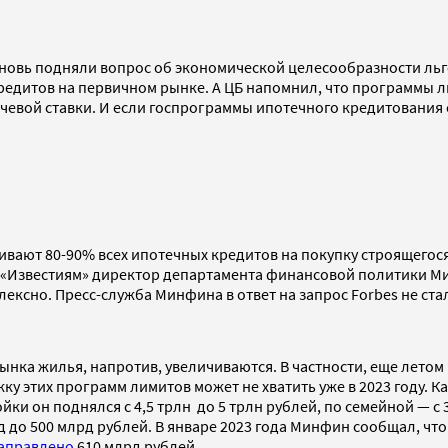
новь подняли вопрос об экономической целесообразности ль
кредитов на первичном рынке. А ЦБ напомнил, что программы
евой ставки. И если госпрограммы ипотечного кредитования о
ают 80-90% всех ипотечных кредитов на покупку строящегося 
«Известиям» директор департамента финансовой политики Мин
ексно. Пресс-служба Минфина в ответ на запрос Forbes не ст
ынка жилья, напротив, увеличиваются. В частности, еще лето
ку этих программ лимитов может не хватить уже в 2023 году. 
йки он поднялся с 4,5 трлн до 5 трлн рублей, по семейной — с 
лрд до 500 млрд рублей. В январе 2023 года Минфин сообщал, чт
аправлено
610 млрд рублей.