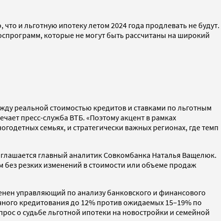
 что и льготную ипотеку летом 2024 года продлевать не будут.
госпрограмм, которые не могут быть рассчитаны на широкий
между реальной стоимостью кредитов и ставками по льготным
чает пресс-служба ВТБ. «Поэтому акцент в рамках
огодетных семьях, и стратегически важных регионах, где темп
оглашается главный аналитик Совкомбанка Наталья Ващелюк.
м без резких изменений в стоимости или объеме продаж
овенен управляющий по анализу банковского и финансового
ечного кредитования до 12% против ожидаемых 15–19% по
опрос о судьбе льготной ипотеки на новостройки и семейной