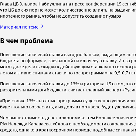
Глава ЦБ Эльвира Набиуллина на пресс-конференции 15 сентя
что ЦБ до сих пор не может количественно влиять на выдачи и
ипотечного рынка, чтобы не допустить создание пузыря.
Материал по теме
В чем проблема
Повышение ключевой ставки выгодно банкам, выдающим льгот
бюджета по формуле, завязанной на ключевую ставку. Из-за 
могут даже делать скидки к действующим ставкам по госпрогр
летом активно снижали ставки по госпрограммам на 0,5-0,7 п. п
Повышение ключевой ставки до 13% и риторика ЦБ о том, что
разорительными для бюджета, считает главный эксперт «Русип
«При ставке 13% льготные программы существенно увеличили н
будет только возрастать, а их доля в портфеле будет увеличи
Чем выше стоимость денег в экономике, тем большее значени
РА» Надежда Караваева. «Слова о необходимости сокращения
средств, однако в краткосрочном периоде подобные сигналы мо