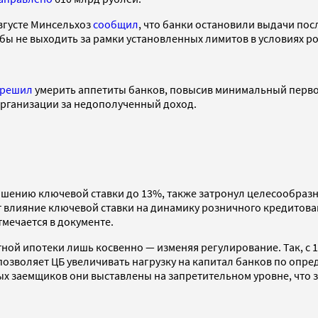
августе Минсельхоз
сообщил
, что банки остановили выдачи по
бы не выходить за рамки установленных лимитов в условиях ро
решил
умерить аппетиты банков, повысив минимальный перво
 организации за недополученный доход.
шению ключевой ставки до 13%, также затронул целесообразн
 влияние ключевой ставки на динамику розничного кредитова
мечается в документе.
тной ипотеки лишь косвенно — изменяя регулирование. Так, с
озволяет ЦБ увеличивать нагрузку на капитал банков по опре
х заемщиков они выставлены на запретительном уровне, что з