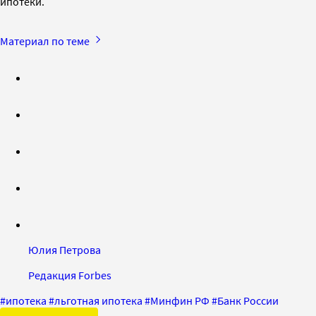
ипотеки.
Материал по теме
Юлия Петрова
Редакция Forbes
#
ипотека
#
льготная ипотека
#
Минфин РФ
#
Банк России