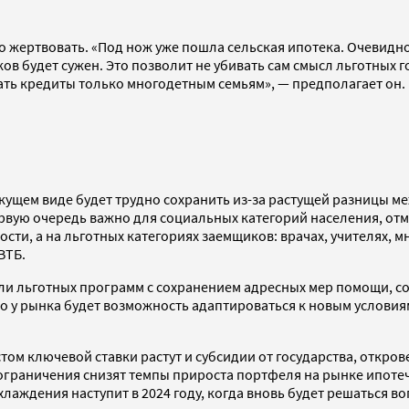
о жертвовать. «Под нож уже пошла сельская ипотека. Очевидно,
ов будет сужен. Это позволит не убивать сам смысл льготных 
ать кредиты только многодетным семьям», — предполагает он.
екущем виде будет трудно сохранить из-за растущей разницы 
вую очередь важно для социальных категорий населения, отме
ти, а на льготных категориях заемщиков: врачах, учителях, мн
ВТБ.
и льготных программ с сохранением адресных мер помощи, с
то у рынка будет возможность адаптироваться к новым условия
стом ключевой ставки растут и субсидии от государства, откр
 ограничения снизят темпы прироста портфеля на рынке ипот
хлаждения наступит в 2024 году, когда вновь будет решаться в