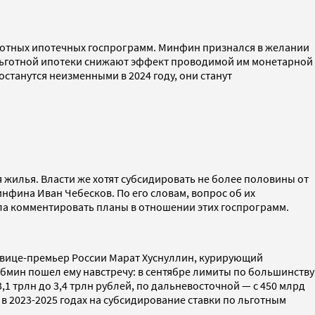
готных ипотечных госпрограмм. Минфин признался в желании
 льготной ипотеки снижают эффект проводимой им монетарной
станутся неизменными в 2024 году, они станут
жилья. Власти же хотят субсидировать не более половины от
фина Иван Чебесков. По его словам, вопрос об их
ала комментировать планы в отношении этих госпрограмм.
м вице-премьер России Марат Хуснуллин, курирующий
Кабмин пошел ему навстречу: в сентябре лимиты по большинству
3,1 трлн до 3,4 трлн рублей, по дальневосточной — с 450 млрд
о в 2023-2025 годах на субсидирование ставки по льготным