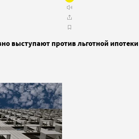
вно выступают против льготной ипотеки