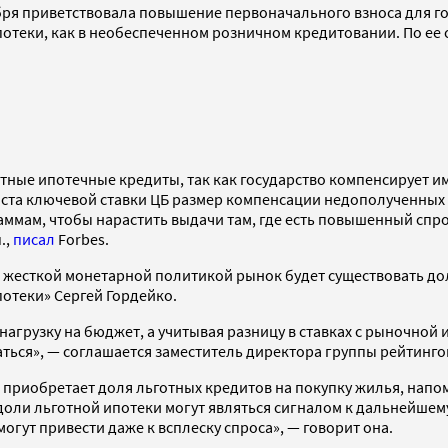
бря приветствовала повышение первоначального взноса для го
потеки, как в необеспеченном розничном кредитовании. По ее 
ные ипотечные кредиты, так как государство компенсирует 
роста ключевой ставки ЦБ размер компенсации недополученных
аммам, чтобы нарастить выдачи там, где есть повышенный спро
.,
писал
Forbes.
 с жесткой монетарной политикой рынок будет существовать д
отеки» Сергей Гордейко.
агрузку на бюджет, а учитывая разницу в ставках с рыночной
ваться», — соглашается заместитель директора группы рейтинг
е приобретает доля льготных кредитов на покупку жилья, нап
 доли льготной ипотеки могут являться сигналом к дальнейш
гут привести даже к всплеску спроса», — говорит она.