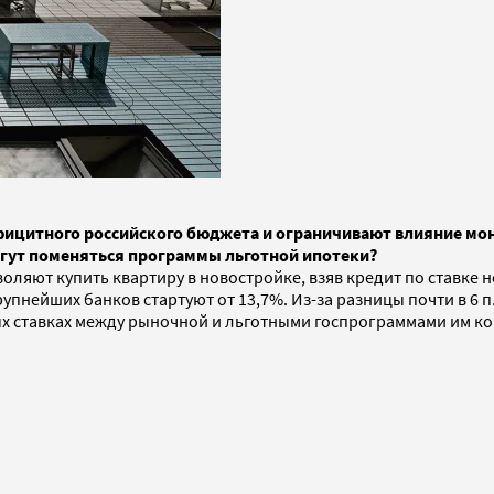
фицитного российского бюджета и ограничивают влияние мо
могут поменяться программы льготной ипотеки?
ляют купить квартиру в новостройке, взяв кредит по ставке н
нейших банков стартуют от 13,7%. Из-за разницы почти в 6 п.
ных ставках между рыночной и льготными госпрограммами им к