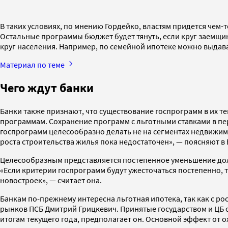
В таких условиях, по мнению Гордейко, властям придется чем-т
Остальные программы бюджет будет тянуть, если круг заемщик
круг населения. Например, по семейной ипотеке можно выдав
Материал по теме
Чего ждут банки
Банки также признают, что существование госпрограмм в их т
программам. Сохранение программ с льготными ставками в пер
госпрограмм целесообразно делать не на сегментах недвижимос
роста строительства жилья пока недостаточен», — поясняют в 
Целесообразным представляется постепенное уменьшение дол
«Если критерии госпрограмм будут ужесточаться постепенно, 
новостроек», — считает она.
Банкам по-прежнему интересна льготная ипотека, так как с ро
рынков ПСБ Дмитрий Грицкевич. Принятые государством и ЦБ
итогам текущего года, предполагает он. Основной эффект от о