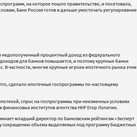
спрограмм, на которое пошло правительство, и посетовала,
словам, Банк России готов и дальше ужесточать регулирование
им недополученный процентный доход из федерального
 доходов для банков повышается, и поэтому крупные банки
с. В частности, многие крупные игроки ипотечного рынка этим
олго, сделало ипотечные госпрограммы по-настоящему
 ипотекой, спрос на госпрограммы при неизменных условиях
ов финансовых институтов агентства НКР Егор Лопатин.
оминает младший директор по банковским рейтингам «Эксперт
ему сокращению объема выделяемых под программу бюджетных