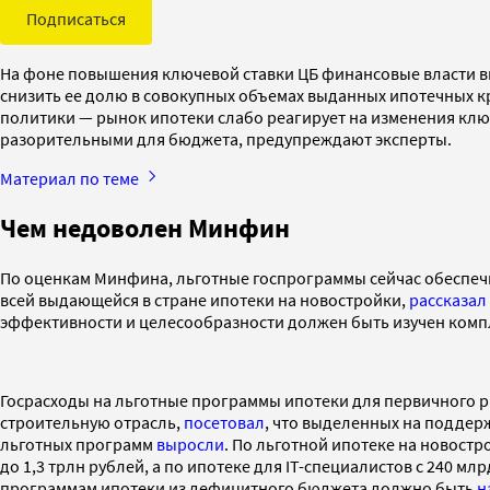
Подписаться
На фоне повышения ключевой ставки ЦБ финансовые власти в
снизить ее долю в совокупных объемах выданных ипотечных 
политики — рынок ипотеки слабо реагирует на изменения ключ
разорительными для бюджета, предупреждают эксперты.
Материал по теме
Чем недоволен Минфин
По оценкам Минфина, льготные госпрограммы сейчас обеспечив
всей выдающейся в стране ипотеки на новостройки,
рассказал
эффективности и целесообразности должен быть изучен компл
Госрасходы на льготные программы ипотеки для первичного р
строительную отрасль,
посетовал
, что выделенных на поддерж
льготных программ
выросли
. По льготной ипотеке на новостро
до 1,3 трлн рублей, а по ипотеке для IT-специалистов с 240 м
программам ипотеки из дефицитного бюджета должно быть
н