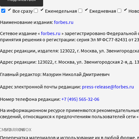
Все сразу
Еженедельная
Ежедневная
Ново
Наименование издания:
forbes.ru
Cетевое издание «
forbes.ru
» зарегистрировано Федеральной 
принятия решения о регистрации: серия Эл № ФС77-82431 от 23 
Адрес редакции, издателя: 123022, г. Москва, ул. Звенигородская 2-
Адрес редакции: 123022, г. Москва, ул. Звенигородская 2-я, д. 13, с
Главный редактор: Мазурин Николай Дмитриевич
Адрес электронной почты редакции:
press-release@forbes.ru
Номер телефона редакции:
+7 (495) 565-32-06
На информационном ресурсе применяются рекомендательные 
сведений, относящихся к предпочтениям пользователей сети 
СМИ2
SPARROW
INFOX
Перепечатка материалов и использование их в любой форме, в