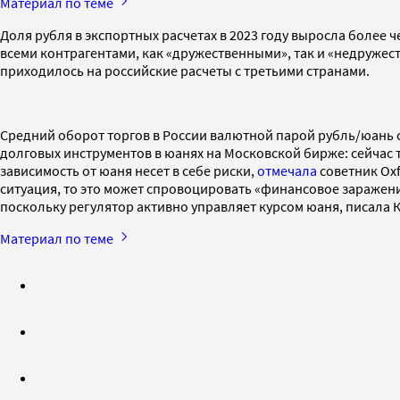
Материал по теме
Доля рубля в экспортных расчетах в 2023 году выросла более
всеми контрагентами, как «дружественными», так и «недружес
приходилось на российские расчеты с третьими странами.
Средний оборот торгов в России валютной парой рубль/юань сос
долговых инструментов в юанях на Московской бирже: сейчас
зависимость от юаня несет в себе риски,
отмечала
советник Oxf
ситуация, то это может спровоцировать «финансовое заражени
поскольку регулятор активно управляет курсом юаня, писала 
Материал по теме