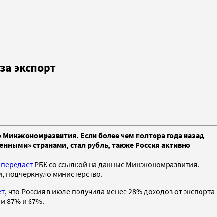
за экспорт
о Минэкономразвития. Если более чем полтора года назад
венными» странами, стал рубль, также Россия активно
,
передает
РБК со ссылкой на данные Минэкономразвития.
ти, подчеркнуло министерство.
ет
, что Россия в июле получила менее 28% доходов от экспорта
ли 87% и 67%.