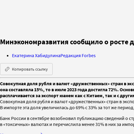
Минэкономразвития сообщило о росте д
Екатерина Хабидулина
Редакция Forbes
Копировать ссылку
Совокупная доля рубля и валют «дружественных» стран в экс
она составляла 15%, то в июле 2023 года достигла 72%. Осно
расплачивается за экспорт юанем как с Китаем, так и с друг
Совокупная доля рубля и валют «дружественных» стран в экспо
В импорте эта доля увеличилась до 69% с 33% за тот же перио
Банк России в сентябре возобновил публикацию сведений о ст
в «токсичных» валютах и перечислила менее 31% в них за импор