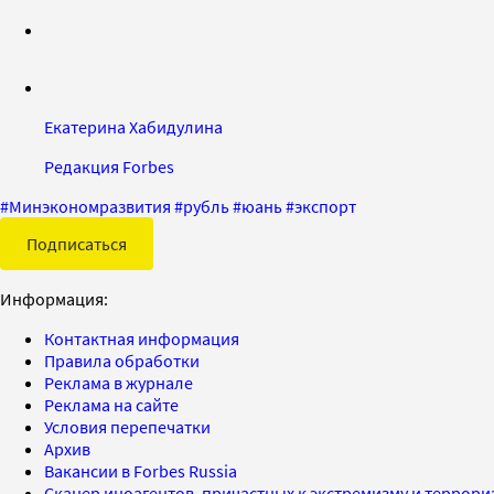
Екатерина Хабидулина
Редакция Forbes
#
Минэкономразвития
#
рубль
#
юань
#
экспорт
Подписаться
Информация:
Контактная информация
Правила обработки
Реклама в журнале
Реклама на сайте
Условия перепечатки
Архив
Вакансии в Forbes Russia
Сканер иноагентов, причастных к экстремизму и террор