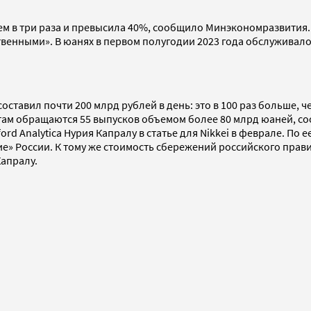
 чем в три раза и превысила 40%, сообщило Минэкономразвития
твенными». В юанях в первом полугодии 2023 года обслуживал
тавил почти 200 млрд рублей в день: это в 100 раз больше, че
 там обращаются 55 выпусков объемом более 80 млрд юаней, с
ord Analytica Нурия Капралу в статье для Nikkei в феврале. По
е» России. К тому же стоимость сбережений российского прав
Капралу.