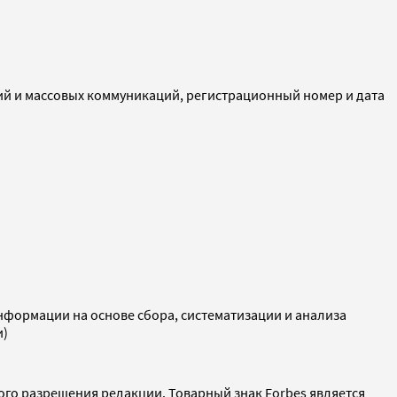
ий и массовых коммуникаций, регистрационный номер и дата
ормации на основе сбора, систематизации и анализа
и)
ого разрешения редакции. Товарный знак Forbes является