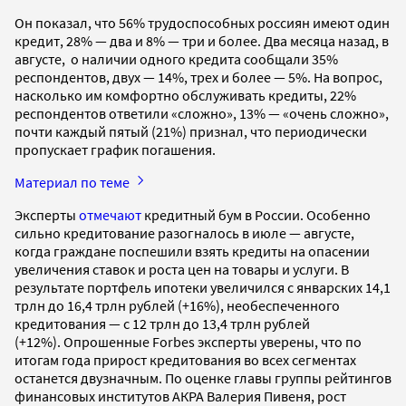
Он показал, что 56% трудоспособных россиян имеют один
кредит, 28% — два и 8% — три и более. Два месяца назад, в
августе, о наличии одного кредита сообщали 35%
респондентов, двух — 14%, трех и более — 5%. На вопрос,
насколько им комфортно обслуживать кредиты, 22%
респондентов ответили «сложно», 13% — «очень сложно»,
почти каждый пятый (21%) признал, что периодически
пропускает график погашения.
Материал по теме
Эксперты
отмечают
кредитный бум в России. Особенно
сильно кредитование разогналось в июле — августе,
когда граждане поспешили взять кредиты на опасении
увеличения ставок и роста цен на товары и услуги. В
результате портфель ипотеки увеличился с январских 14,1
трлн до 16,4 трлн рублей (+16%), необеспеченного
кредитования — с 12 трлн до 13,4 трлн рублей
(+12%). Опрошенные Forbes эксперты уверены, что по
итогам года прирост кредитования во всех сегментах
останется двузначным. По оценке главы группы рейтингов
финансовых институтов АКРА Валерия Пивеня, рост