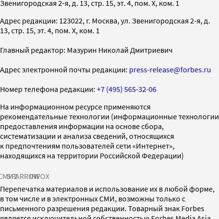
Звенигородская 2-я, д. 13, стр. 15, эт. 4, пом. X, ком. 1
Адрес редакции: 123022, г. Москва, ул. Звенигородская 2-я, д.
13, стр. 15, эт. 4, пом. X, ком. 1
Главный редактор: Мазурин Николай Дмитриевич
Адрес электронной почты редакции:
press-release@forbes.ru
Номер телефона редакции:
+7 (495) 565-32-06
На информационном ресурсе применяются
рекомендательные технологии (информационные технологии
предоставления информации на основе сбора,
систематизации и анализа сведений, относящихся
к предпочтениям пользователей сети «Интернет»,
находящихся на территории Российской Федерации)
СМИ2
SPARROW
INFOX
Перепечатка материалов и использование их в любой форме,
в том числе и в электронных СМИ, возможны только с
письменного разрешения редакции. Товарный знак Forbes
является исключительной собственностью Forbes Media Asia