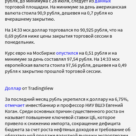
рубля, до минимума с 28 июля, следует из
данных
торговой площадки. На минимуме за день американская
валюта стоила 90,9 рубля, дешевея на 0,7 рубля ко
вчерашнему закрытию.
На 14:33 мск доллар торговался по 90,925 рубля, что на
0,69 рубля ниже цены закрытия торговой сессии в
понедельник.
Курс евро на Мосбирже
опустился
на 0,51 рубля и на
минимуме за день составлял 97,54 рубля. На 14:33 мск
европейская валюта стоила 97,56 рубля, дешевея на 0,49
рубля к закрытию прошлой торговой сессии.
Доллар
от TradingView
За последний месяц рубль укрепился к доллару на 6,75%,
отмечает
инвестбанкир и профессор НИУ ВШЭ Евгений
Коган. Среди основных причин существенного роста он
называет повышение ключевой ставки ЦБ, которое
привело к снижению импорта, сокращение дефицита
бюджета за счет роста нефтяных доходов и требование об
обязательной продаже валютной выручки экспортерами.