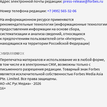
Адрес электронной почты редакции:
press-release@forbes.ru
Номер телефона редакции:
+7 (495) 565-32-06
На информационном ресурсе применяются
рекомендательные технологии (информационные технологии
предоставления информации на основе сбора,
систематизации и анализа сведений, относящихся
к предпочтениям пользователей сети «Интернет»,
находящихся на территории Российской Федерации)
СМИ2
SPARROW
INFOX
Перепечатка материалов и использование их в любой форме,
в том числе и в электронных СМИ, возможны только с
письменного разрешения редакции. Товарный знак Forbes
является исключительной собственностью Forbes Media Asia
Pte. Limited. Все права защищены.
AO «АС Рус Медиа»
·
2026
16+