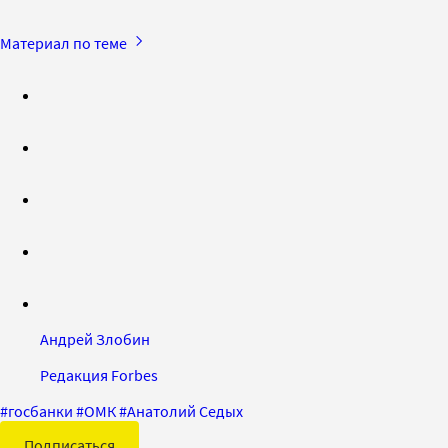
Материал по теме
Андрей Злобин
Редакция Forbes
#
госбанки
#
ОМК
#
Анатолий Седых
Подписаться