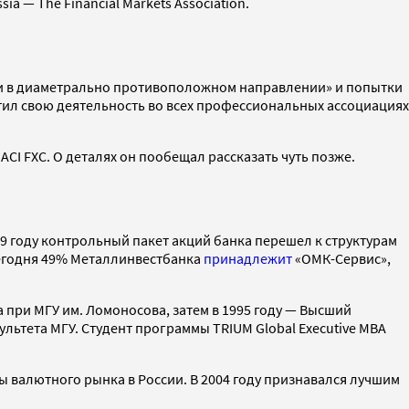
a — The Financial Markets Association.
шли в диаметрально противоположном направлении» и попытки
атил свою деятельность во всех профессиональных ассоциациях
CI FXC. О деталях он пообещал рассказать чуть позже.
9 году контрольный пакет акций банка перешел к структурам
Сегодня 49% Металлинвестбанка
принадлежит
«ОМК-Сервис»,
 при МГУ им. Ломоносова, затем в 1995 году — Высший
ультета МГУ. Студент программы TRIUM Global Executive MBA
ы валютного рынка в России. В 2004 году признавался лучшим