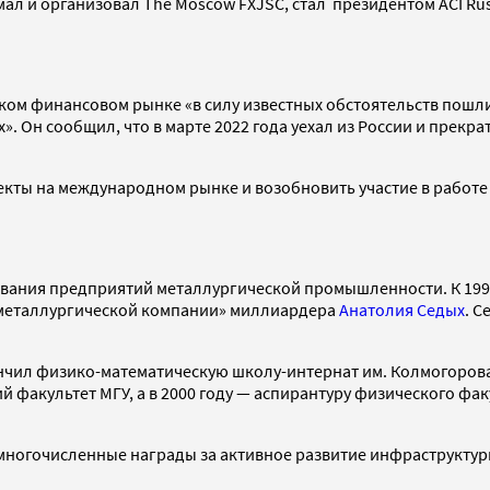
ал и организовал The Moscow FXJSC, стал президентом ACI Russi
ийском финансовом рынке «в силу известных обстоятельств по
. Он сообщил, что в марте 2022 года уехал из России и прекр
кты на международном рынке и возобновить участие в работе A
живания предприятий металлургической промышленности. К 199
 металлургической компании» миллиардера
Анатолия Седых
. 
кончил физико-математическую школу-интернат им. Колмогорова
 факультет МГУ, а в 2000 году — аспирантуру физического фак
 многочисленные награды за активное развитие инфраструктур