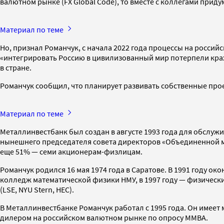
валютном рынке (FX Global Code), то вместе с коллегами придум
Материал по теме
Но, признал Романчук, с начала 2022 года процессы на росс
«интегрировать Россию в цивилизованный мир потерпели крах»
в стране.
Романчук сообщил, что планирует развивать собственные прое
Материал по теме
Металлинвестбанк был создан в августе 1993 года для обслу
нынешнего председателя совета директоров «Объединенной
еще 51% — семи акционерам-физлицам.
Романчук родился 16 мая 1974 года в Саратове. В 1991 году о
колледж математической физики НМУ, в 1997 году — физический
(LSE, NYU Stern, HEC).
В Металлинвестбанке Романчук работал с 1995 года. Он имеет
дилером на российском валютном рынке по опросу ММВА.