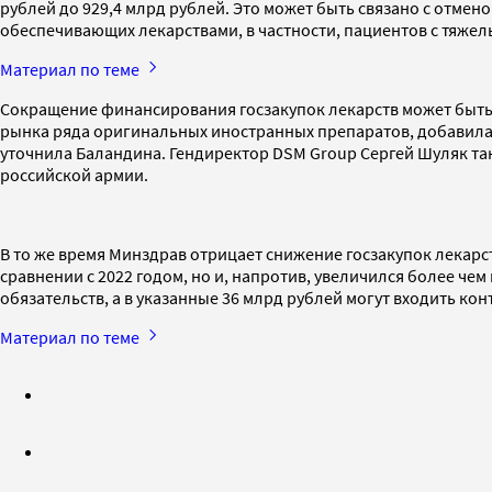
рублей до 929,4 млрд рублей. Это может быть связано с отмен
обеспечивающих лекарствами, в частности, пациентов с тяже
Материал по теме
Сокращение финансирования госзакупок лекарств может быть с
рынка ряда оригинальных иностранных препаратов, добавила э
уточнила Баландина. Гендиректор DSM Group Сергей Шуляк та
российской армии.
В то же время Минздрав отрицает снижение госзакупок лекарст
сравнении с 2022 годом, но и, напротив, увеличился более че
обязательств, а в указанные 36 млрд рублей могут входить кон
Материал по теме