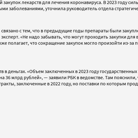
ой закупок лекарств для лечения коронавируса. В 2023 году си
лыми заболеваниями, уточнила руководитель отдела стратеги
вязано с тем, что в предыдущие годы препараты были закуплен
ксперт. «Не надо забывать, что могут проходить закупки для
кже полагает, что сокращение закупок могло произойти из-за
в в деньгах. «Объем заключенных в 2023 году государственных 
м на 36 млрд рублей», — заявили РБК в ведомстве. Там пояснил
тракты, заключенные в 2022 году, но поставки по которым прод