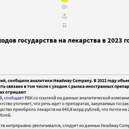
дов государства на лекарства в 2023 г
блей, сообщили аналитики Headway Company. В 2022 году объем
ть связано в том числе с уходом с рынка иностранных преп
гах отрицают
й,
сообщает
РБК со ссылкой на данные аналитической компании
нтство уточняет, что речь идет о препаратах, закупаемых госз
рство приобрело лекарств на 649,8 млрд рублей, что почти на 
ублей.
ств непрерывно увеличивался, следует из данных Headway Compa