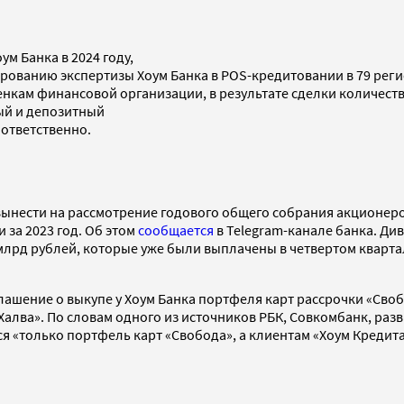
м Банка в 2024 году,
ированию экспертизы Хоум Банка в POS-кредитовании в 79 рег
ценкам финансовой организации, в результате сделки количес
ный и депозитный
оответственно.
нести на рассмотрение годового общего собрания акционеров 
 за 2023 год. Об этом
сообщается
в Telegram-канале банка. Ди
лрд рублей, которые уже были выплачены в четвертом квартале
лашение о выкупе у Хоум Банка портфеля карт рассрочки «Своб
Халва». По словам одного из источников РБК, Совкомбанк, ра
ся «только портфель карт «Свобода», а клиентам «Хоум Кредит