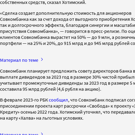
собственных средств, сказал Хотимский.
«Сделка создает дополнительную стоимость для акционеров
Совкомбанка как за счет дохода от выгодного приобретения Хоу
так и долгосрочного эффекта, благодаря синергии и масштаб
присутствия Совкомбанка», — говорится в пресс-релизе. По о
клиентов Совкомбанка вырастет на 50% — до 9 млн, а рознич
портфели — на 25% и 20%, до 915 млрд и до 945 млрд рублей с
Материал по теме
Совкомбанк планирует предложить совету директоров банка вы
выплате дивидендов за 2023 год в размере 30% чистой прибыли
учитывает промежуточные дивиденды за 2023 год в размере 5 м
составила 95 млрд рублей (4,6 рубля на акцию).
В феврале 2023-го РБК
сообщил
, что Совкомбанк подписал сог
присоединении проекта карт рассрочки «Свобода» к проекту «
Кредиту» осенью 2022 года. Хотимский уточнял, что передавал
на карту «Халва» на льготных условиях.
Материал по теме