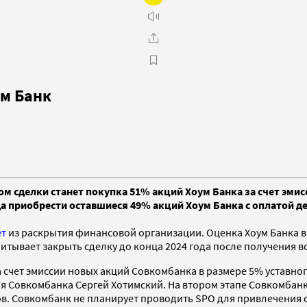
ум Банк
ом сделки станет покупка 51% акций Хоум Банка за счет эми
да приобрести оставшиеся 49% акций Хоум Банка с оплатой д
ет
из раскрытия финансовой организации. Оценка Хоум Банка в 
читывает закрыть сделку до конца 2024 года после получения
а счет эмиссии новых акций Совкомбанка в размере 5% уставн
 Совкомбанка Сергей Хотимский. На втором этапе Совкомбанк
в. Совкомбанк не планирует проводить SPO для привлечения сре