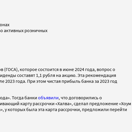
ионах
тво активных розничных
(ГОСА), которое состоится в июне 2024 года, вопрос о
виденды составят 1,1 рубля на акцию. Эта рекомендация
 2023 года. При этом чистая прибыль банка за 2023 год
ода». Тогда банки
объявили
, что договорились о
звивающий карту рассрочки «Халва», сделал предложение «Хоум
а», у которых была эта карта рассрочки, предложили перейти