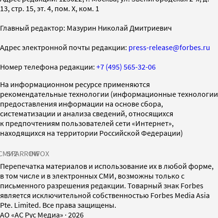
13, стр. 15, эт. 4, пом. X, ком. 1
Главный редактор: Мазурин Николай Дмитриевич
Адрес электронной почты редакции:
press-release@forbes.ru
Номер телефона редакции:
+7 (495) 565-32-06
На информационном ресурсе применяются
рекомендательные технологии (информационные технологии
предоставления информации на основе сбора,
систематизации и анализа сведений, относящихся
к предпочтениям пользователей сети «Интернет»,
находящихся на территории Российской Федерации)
СМИ2
SPARROW
INFOX
Перепечатка материалов и использование их в любой форме,
в том числе и в электронных СМИ, возможны только с
письменного разрешения редакции. Товарный знак Forbes
является исключительной собственностью Forbes Media Asia
Pte. Limited. Все права защищены.
AO «АС Рус Медиа»
·
2026