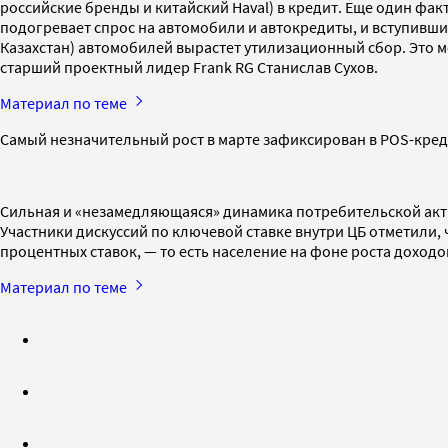
российские бренды и китайский Haval) в кредит. Еще один ф
подогревает спрос на автомобили и автокредиты, и вступившие
Казахстан) автомобилей вырастет утилизационный сбор. Это м
старший проектный лидер Frank RG Станислав Сухов.
Материал по теме
Самый незначительный рост в марте зафиксирован в POS-креди
Сильная и «незамедляющаяся» динамика потребительской акт
Участники дискуссий по ключевой ставке внутри ЦБ отметили,
процентных ставок, — то есть население на фоне роста доход
Материал по теме