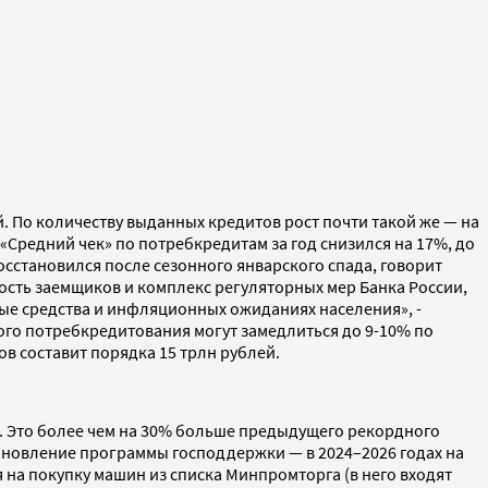
 По количеству выданных кредитов рост почти такой же — на
«Средний чек» по потребкредитам за год снизился на 17%, до
сстановился после сезонного январского спада, говорит
ость заемщиков и комплекс регуляторных мер Банка России,
ые средства и инфляционных ожиданиях населения», -
ого потребкредитования могут замедлиться до 9-10% по
в составит порядка 15 трлн рублей.
. Это более чем на 30% больше предыдущего рекордного
обновление программы господдержки — в 2024–2026 годах на
 на покупку машин из списка Минпромторга (в него входят