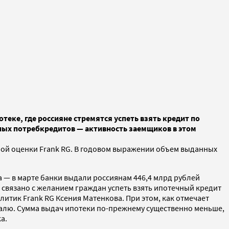
теке, где россияне стремятся успеть взять кредит по
ных потребкредитов — активность заемщиков в этом
ьной оценки Frank RG. В годовом выражении объем выданных
а — в марте банки выдали россиянам 446,4 млрд рублей
 связано с желанием граждан успеть взять ипотечный кредит
итик Frank RG Ксения Матенкова. При этом, как отмечает
вралю. Сумма выдач ипотеки по-прежнему существенно меньше,
ка.