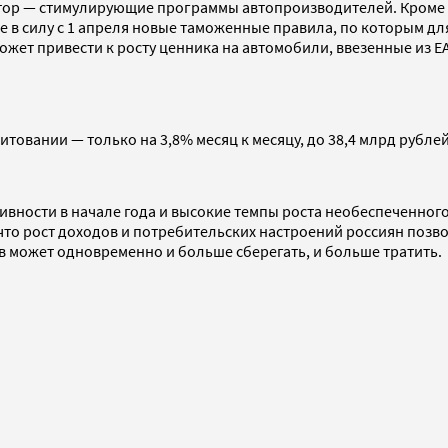
актор — стимулирующие программы автопроизводителей. Кроме 
 в силу с 1 апреля новые таможенные правила, по которым для
ожет привести к росту ценника на автомобили, ввезенные из Е
товании — только на 3,8% месяц к месяцу, до 38,4 млрд рубле
ивности в начале года и высокие темпы роста необеспеченно
 что рост доходов и потребительских настроений россиян поз
ов может одновременно и больше сберегать, и больше тратить.