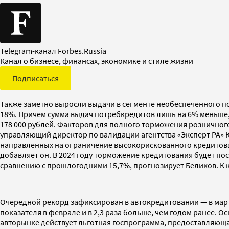
Telegram-канал Forbes.Russia
Канал о бизнесе, финансах, экономике и стиле жизни
Подписаться
Также заметно выросли выдачи в сегменте необеспеченного по
18%. Причем сумма выдач потребкредитов лишь на 6% меньше, ч
178 000 рублей. Факторов для полного торможения розничного
управляющий директор по валидации агентства «Эксперт РА» 
направленных на ограничение высокорискованного кредитован
добавляет он. В 2024 году торможение кредитования будет п
сравнению с прошлогодними 15,7%, прогнозирует Беликов. К 
Очередной рекорд зафиксирован в автокредитовании — в март
показателя в феврале и в 2,3 раза больше, чем годом ранее.
авторынке действует льготная госпрограмма, предоставляющая