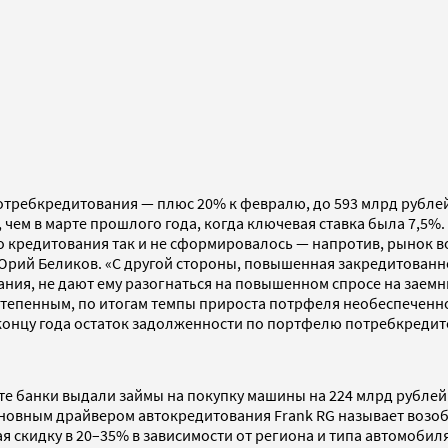
требкредитования — плюс 20% к февралю, до 593 млрд рублей.
ем в марте прошлого года, когда ключевая ставка была 7,5%. 
 кредитования так и не сформировалось — напротив, рынок во
Юрий Беликов. «С другой стороны, повышенная закредитованн
ия, не дают ему разогнаться на повышенном спросе на заемн
остепенным, по итогам темпы прироста потрфеля необеспеченн
концу года остаток задолженности по портфелю потребкредито
е банки выдали займы на покупку машины на 224 млрд рублей
 Основным драйвером автокредитования Frank RG называет воз
 скидку в 20–35% в зависимости от региона и типа автомобиля