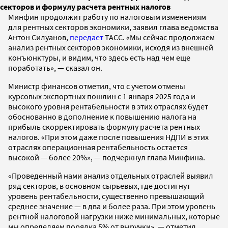
секторов и формулу расчета рентных налогов
Минфин продолжит работу по налоговым изменениям
для рентных секторов экономики, заявил глава ведомства
Антон Силуанов,
передает
ТАСС. «Мы сейчас продолжаем
анализ рентных секторов экономики, исходя из внешней
конъюнктуры, и видим, что здесь есть над чем еще
поработать», — сказал он.
Министр финансов отметил, что с учетом отмены
курсовых экспортных пошлин с 1 января 2025 года и
высокого уровня рентабельности в этих отраслях будет
обоснованно в дополнение к повышению налога на
прибыль скорректировать формулу расчета рентных
налогов. «При этом даже после повышения НДПИ в этих
отраслях операционная рентабельность остается
высокой — более 20%», — подчеркнул глава Минфина.
«Проведенный нами анализ отдельных отраслей выявил
ряд секторов, в основном сырьевых, где достигнут
уровень рентабельности, существенно превышающий
среднее значение — в два и более раза. При этом уровень
рентной налоговой нагрузки ниже минимальных, которые
мы определяем порядка 5% от выручки», — отметил