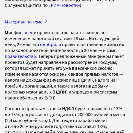
Силуанов (цитата по
«РИА Новости»
).
Материал по теме
Минфин
внес
в правительство пакет законов по
изменениям налоговой системы 28 мая. На следующий
день, 29 мая, его
одобрила
правительственная комиссия
по законопроектной деятельности, а 30 мая — и само
правительство
. Теперь предложенный Минфином пакет
проектов будет направлен на рассмотрение Госдумы,
которая может принять его уже в весеннюю сессию.
Изменения касаются основных видов прямых налогов —
налога на доходы физических лиц (НДФЛ), налога на
прибыль организаций, а также налога на добычу
полезных ископаемых (НДПИ) и упрощенной системы
налогообложения (УСН).
Согласно проектам, ставка НДФЛ будет повышена с 13%
до 15% для россиян с доходами от 200 000 рублей в месяц
(2,4 млн рублей в год). Для тех, кто зарабатывает
от 5 до 20 млн рублей в год, ставка составит 18%;
от 20 до 50 млн рублей в год — 20%, свыше 50 млн рублей