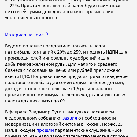
— 22%. При этом повышенный налог будет взиматься
не со всей суммы доходов, а только с превышения
установленных порогов.
Материал по теме
Ведомство также предложило повысить налог
на прибыль компаний с 20% до 25% и поднять НДПИ для
производителей минеральных удобрений и для
добытчиков железной руды. Для малого и среднего
бизнеса с доходами выше 60 млн рублей предложено
ввести НДС. Поправки также предусматривают введение
налогового кешбэка для семей с двумя и более детьми,
доход в которых не превышает 1,5 регионального
прожиточного минимума на человека, реальную ставку
налога для них снизят до 6%.
В феврале Владимир Путин, выступая с посланием
Федеральному собранию,
заявил
о необходимости
модернизации налоговой системы в России. Позже, 23
мая, в Госдуме
прошли
парламентские слушания. «Все
понимают: нам надо законодательство менять в сторону