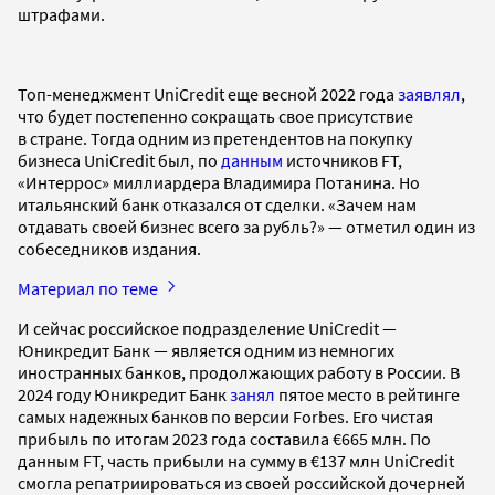
штрафами.
Топ-менеджмент UniCredit еще весной 2022 года
заявлял
,
что будет постепенно сокращать свое присутствие
в стране. Тогда одним из претендентов на покупку
бизнеса UniCredit был, по
данным
источников FT,
«Интеррос» миллиардера Владимира Потанина. Но
итальянский банк отказался от сделки. «Зачем нам
отдавать своей бизнес всего за рубль?» — отметил один из
собеседников издания.
Материал по теме
И сейчас российское подразделение UniCredit —
Юникредит Банк — является одним из немногих
иностранных банков, продолжающих работу в России. В
2024 году Юникредит Банк
занял
пятое место в рейтинге
самых надежных банков по версии Forbes. Его чистая
прибыль по итогам 2023 года составила €665 млн. По
данным FT, часть прибыли на сумму в €137 млн UniCredit
смогла репатриироваться из своей российской дочерней