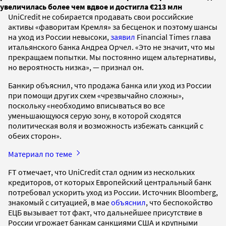
увеличилась более чем вдвое и достигла €213 млн
UniCredit не собирается продавать свои российские
активы «фаворитам Кремля» за бесценок и поэтому шансы
на уход из России невысоки,
заявил
Financial Times глава
итальянского банка Андреа Орчел. «Это не значит, что мы
прекращаем попытки. Мы постоянно ищем альтернативы,
но вероятность низка», — признал он.
Банкир объяснил, что продажа банка или уход из России
при помощи других схем «чрезвычайно сложны»,
поскольку «необходимо вписываться во все
уменьшающуюся серую зону, в которой сходятся
политическая воля и возможность избежать санкций с
обеих сторон».
Материал по теме
FT отмечает, что UniCredit стал одним из нескольких
кредиторов, от которых Европейский центральный банк
потребовал ускорить уход из России. Источник Bloomberg,
знакомый с ситуацией, в мае
объяснил
, что беспокойство
ЕЦБ вызывает тот факт, что дальнейшее присутствие в
России угрожает банкам санкциями США и крупными